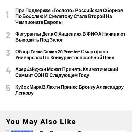
При Поддержке «Гослото» Российская Сборная
По Бобслею И Скелетону Стала Второй На
Чемпионате Европы
Фигуранты Дела О Хищениях В ФИФА Начинают
Выходить Под Залог
Обзор Tecno Camon 20 Premier: Смартфона
Универсала По Конкурентоспособной Цене
Азербайджан Может Принять Климатический
Саммит ООН В Следующем Году
Кубок Мира В Лахти Принес Бронзу Александру
Легкову
You May Also Like