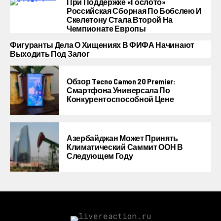
При Поддержке «Гослото»
Российская Сборная По Бобслею И
Скелетону Стала Второй На
Чемпионате Европы
Фигуранты Дела О Хищениях В ФИФА Начинают
Выходить Под Залог
Обзор Tecno Camon 20 Premier:
Смартфона Универсала По
Конкурентоспособной Цене
Азербайджан Может Принять
Климатический Саммит ООН В
Следующем Году