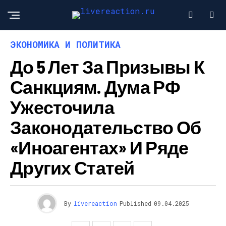
ЭКОНОМИКА И ПОЛИТИКА
До 5 Лет За Призывы К
Санкциям. Дума РФ
Ужесточила
Законодательство Об
«иноагентах» И Ряде
Других Статей
By
livereaction
Published
09.04.2025