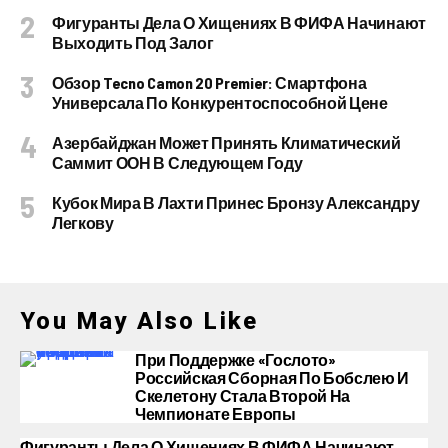
Фигуранты Дела О Хищениях В ФИФА Начинают
Выходить Под Залог
Обзор Tecno Camon 20 Premier: Смартфона
Универсала По Конкурентоспособной Цене
Азербайджан Может Принять Климатический
Саммит ООН В Следующем Году
Кубок Мира В Лахти Принес Бронзу Александру
Легкову
You May Also Like
При Поддержке «Гослото»
Российская Сборная По Бобслею И
Скелетону Стала Второй На
Чемпионате Европы
Фигуранты Дела О Хищениях В ФИФА Начинают