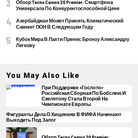
Обзор Tecno Camon 20 Premier: Смартфона
Универсала По Конкурентоспособной Цене
Азербайджан Может Принять Климатический
Саммит ООН В Следующем Году
Кубок Мира В Лахти Принес Бронзу Александру
Легкову
You May Also Like
При Поддержке «Гослото»
Российская Сборная По Бобслею И
Скелетону Стала Второй На
Чемпионате Европы
Фигуранты Дела О Хищениях В ФИФА Начинают
Выходить Под Залог
Обзор Tecno Camon 20 Premier: