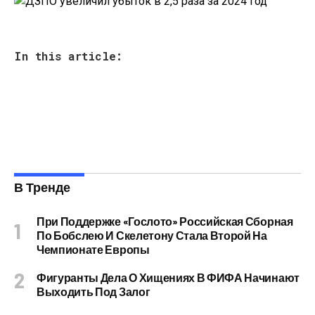
In this article:
В Тренде
При Поддержке «Гослото» Российская Сборная
По Бобслею И Скелетону Стала Второй На
Чемпионате Европы
Фигуранты Дела О Хищениях В ФИФА Начинают
Выходить Под Залог