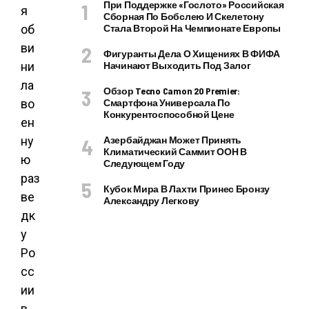
При Поддержке «Гослото» Российская
Сборная По Бобслею И Скелетону
Стала Второй На Чемпионате Европы
Фигуранты Дела О Хищениях В ФИФА
Начинают Выходить Под Залог
Обзор Tecno Camon 20 Premier:
Смартфона Универсала По
Конкурентоспособной Цене
Азербайджан Может Принять
Климатический Саммит ООН В
Следующем Году
Кубок Мира В Лахти Принес Бронзу
Александру Легкову