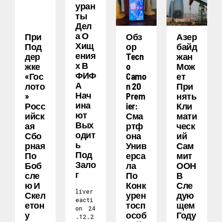
Уран
Ты
Дел
А О
При
Обз
Азер
Хищ
Под
Ор
Байд
Ения
Дер
Tecn
Жан
Х В
Жке
O
Мож
ФИФ
«Гос
Camo
Ет
А
Лото
N 20
При
Нач
»
Prem
Нять
Ина
Росс
Ier:
Кли
Ют
Ийск
Сма
Мати
Вых
Ая
Ртф
Ческ
Одит
Сбо
Она
Ий
Ь
Рная
Унив
Сам
Под
По
Ерса
Мит
Зало
Боб
Ла
ООН
Г
Сле
По
В
Ю И
Конк
Сле
liver
Скел
Урен
Дую
eacti
Етон
Тосп
Щем
on
24
У
Особ
Году
.12.2