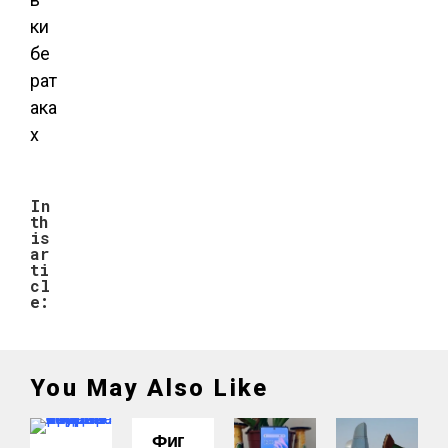
In
th
is
ar
ti
cl
e:
You May Also Like
Фиг