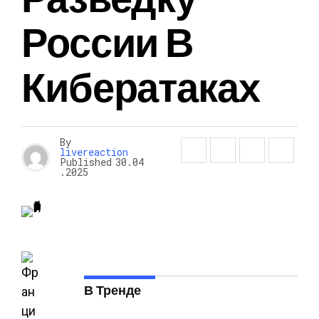
России В
Кибератаках
By
livereaction
Published
30.04
.2025
В Тренде