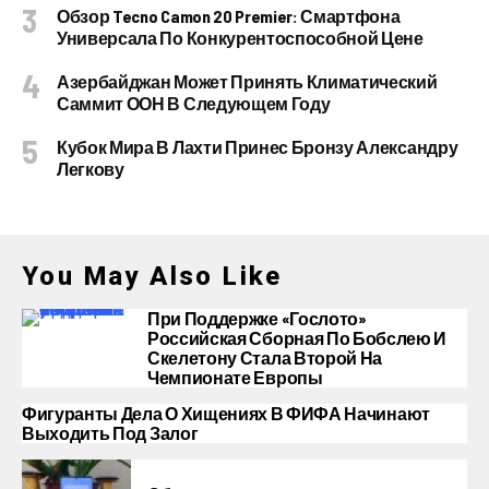
Обзор Tecno Camon 20 Premier: Смартфона
Универсала По Конкурентоспособной Цене
Азербайджан Может Принять Климатический
Саммит ООН В Следующем Году
Кубок Мира В Лахти Принес Бронзу Александру
Легкову
You May Also Like
При Поддержке «Гослото»
Российская Сборная По Бобслею И
Скелетону Стала Второй На
Чемпионате Европы
Фигуранты Дела О Хищениях В ФИФА Начинают
Выходить Под Залог