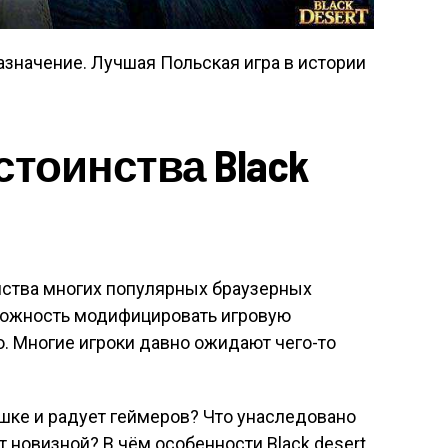
азначение. Лучшая Польская игра в истории
стоинства Black
инства многих популярных браузерных
зможность модифицировать игровую
. Многие игроки давно ожидают чего-то
ушке и радует геймеров? Что унаследовано
т новизной? В чём особенности Black desert,