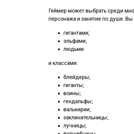
Геймер может выбрать среди мно
персонажа и занятие по душе. Вы
гигантами;
эльфами;
людьми
и классами:
блейдеры;
гиганты;
воины;
гендальфы;
валькирии;
заклинательницы;
лучницы;
волшебницы