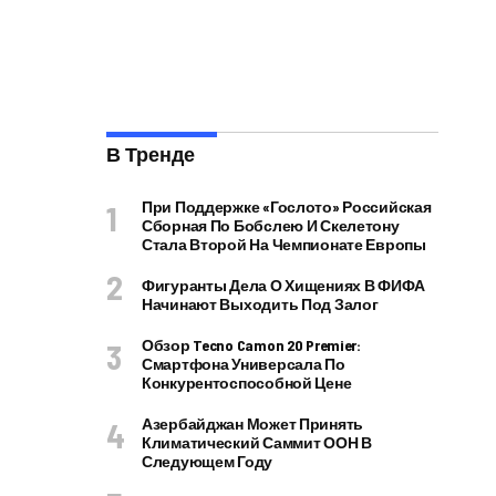
В Тренде
При Поддержке «Гослото» Российская
Сборная По Бобслею И Скелетону
Стала Второй На Чемпионате Европы
Фигуранты Дела О Хищениях В ФИФА
Начинают Выходить Под Залог
Обзор Tecno Camon 20 Premier:
Смартфона Универсала По
Конкурентоспособной Цене
Азербайджан Может Принять
Климатический Саммит ООН В
Следующем Году