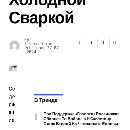
Сваркой
By
livereaction
Published
27.07
.2024
Со
де
В Тренде
рж
ан
При Поддержке «Гослото» Российская
Сборная По Бобслею И Скелетону
ие
Стала Второй На Чемпионате Европы