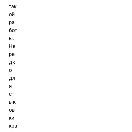
так
ой
ра
бот
ы.
Не
ре
дк
о
дл
я
ст
ык
ов
ки
кра