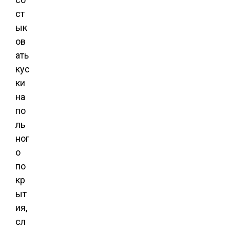
ст
ык
ов
ать
кус
ки
на
по
ль
ног
о
по
кр
ыт
ия,
сл