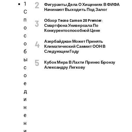
1
Фигуранты Дела О Хищениях В ФИФА
Начинают Выходить Под Залог
С
п
Обзор Tecno Camon 20 Premier:
Смартфона Универсала По
о
Конкурентоспособной Цене
с
Азербайджан Может Принять
о
Климатический Саммит ООН В
б
Следующем Году
ы
Кубок Мира В Лахти Принес Бронзу
с
Александру Легкову
о
е
д
и
н
е
н
и