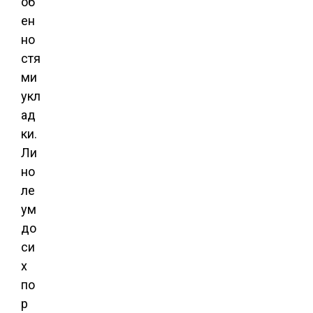
об
ен
но
стя
ми
укл
ад
ки.
Ли
но
ле
ум
до
си
х
по
р