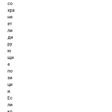
со
хра
ня
ет
ли
ди
ру
ю
щи
е
по
зи
ци
и.
Ес
ли
ко