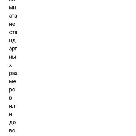
мн
ата
не
ста
нд
арт
ны
х
раз
ме
ро
в
ил
и
до
во