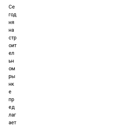
Се
год
ня
на
стр
оит
ел
ьн
ом
ры
нк
е
пр
ед
лаг
ает