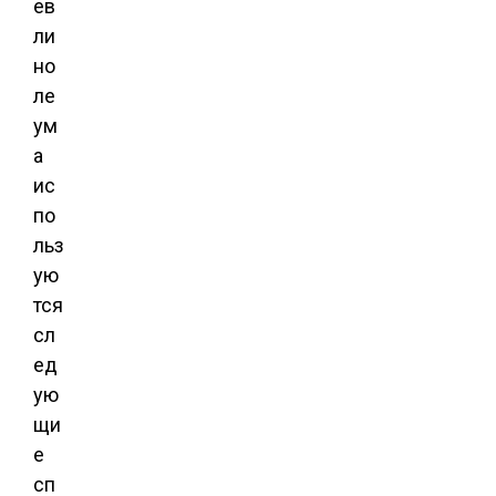
ев
ли
но
ле
ум
а
ис
по
льз
ую
тся
сл
ед
ую
щи
е
сп