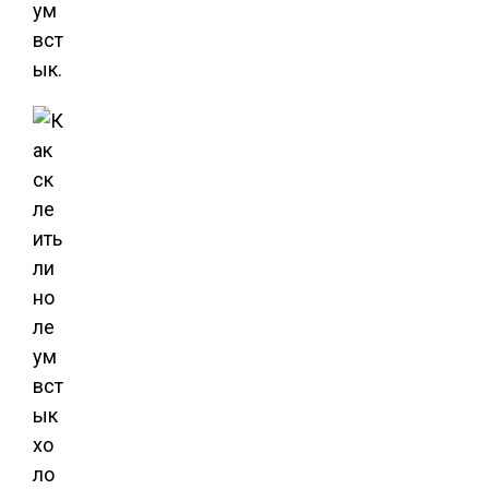
ум
вст
ык.