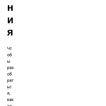
н
и
я
Чт
об
ы
раз
об
рат
ьс
я,
как
со