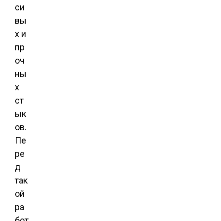
си
вы
х и
пр
оч
ны
х
ст
ык
ов.
Пе
ре
д
так
ой
ра
бот