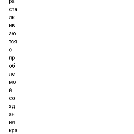
ра
ста
лк
ив
аю
тся
с
пр
об
ле
мо
й
со
зд
ан
ия
кра