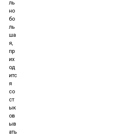
ль
но
бо
ль
ша
я,
пр
их
од
итс
я
со
ст
ык
ов
ыв
ать