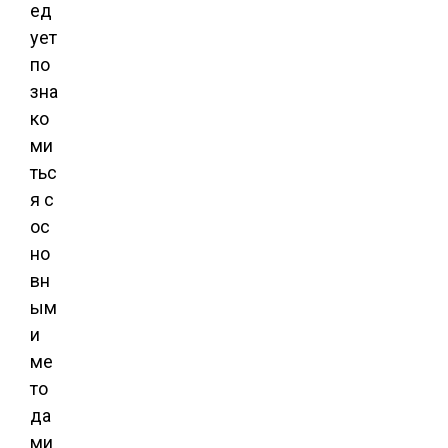
ед
ует
по
зна
ко
ми
тьс
я с
ос
но
вн
ым
и
ме
то
да
ми