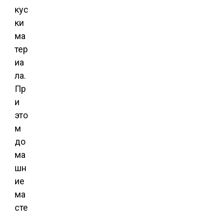
кус
ки
ма
тер
иа
ла.
Пр
и
это
м
до
ма
шн
ие
ма
сте