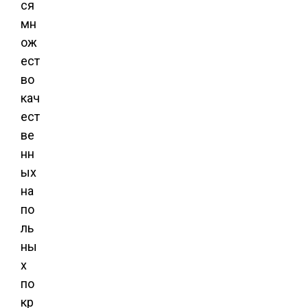
ся
мн
ож
ест
во
кач
ест
ве
нн
ых
на
по
ль
ны
х
по
кр