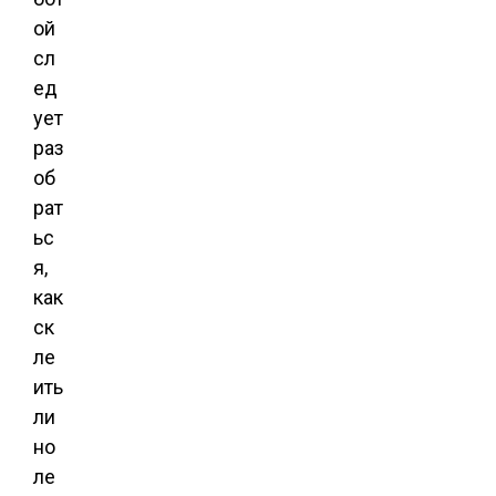
ой
сл
ед
ует
раз
об
рат
ьс
я,
как
ск
ле
ить
ли
но
ле