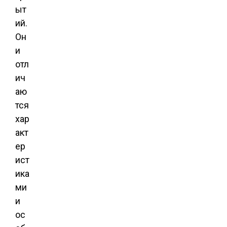
ыт
ий.
Он
и
отл
ич
аю
тся
хар
акт
ер
ист
ика
ми
и
ос