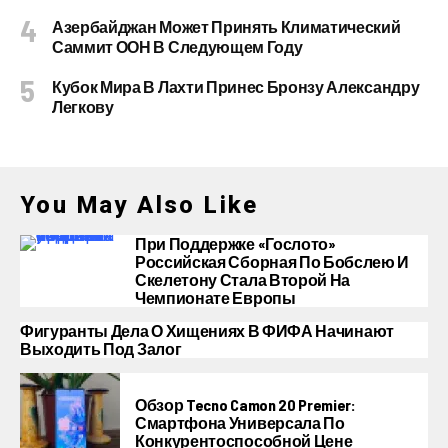
Азербайджан Может Принять Климатический
Саммит ООН В Следующем Году
Кубок Мира В Лахти Принес Бронзу Александру
Легкову
You May Also Like
При Поддержке «Гослото»
Российская Сборная По Бобслею И
Скелетону Стала Второй На
Чемпионате Европы
Фигуранты Дела О Хищениях В ФИФА Начинают
Выходить Под Залог
Обзор Tecno Camon 20 Premier:
Смартфона Универсала По
Конкурентоспособной Цене