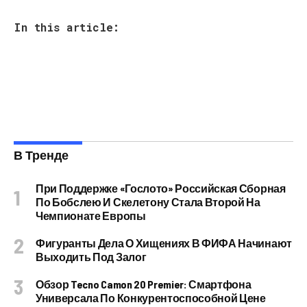
In this article:
В Тренде
При Поддержке «Гослото» Российская Сборная
По Бобслею И Скелетону Стала Второй На
Чемпионате Европы
Фигуранты Дела О Хищениях В ФИФА Начинают
Выходить Под Залог
Обзор Tecno Camon 20 Premier: Смартфона
Универсала По Конкурентоспособной Цене