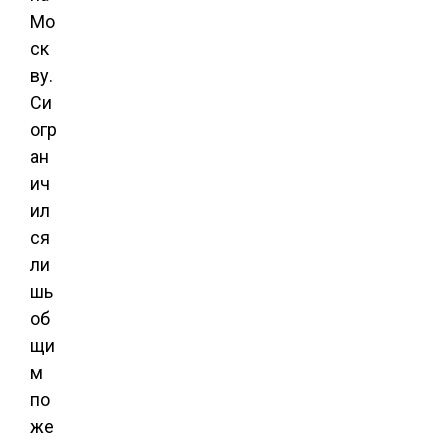
Мо
ск
ву.
Си
огр
ан
ич
ил
ся
ли
шь
об
щи
м
по
же