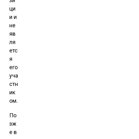
зи
ци
и и
не
яв
ля
етс
я
его
уча
стн
ик
ом.
По
зж
е в