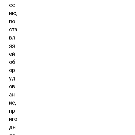
сс
ию,
по
ста
вл
яя
ей
об
ор
уд
ов
ан
ие,
пр
иго
дн