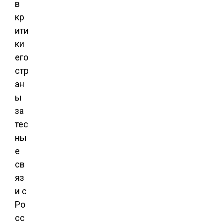
в
кр
ити
ки
его
стр
ан
ы
за
тес
ны
е
св
яз
и с
Ро
сс