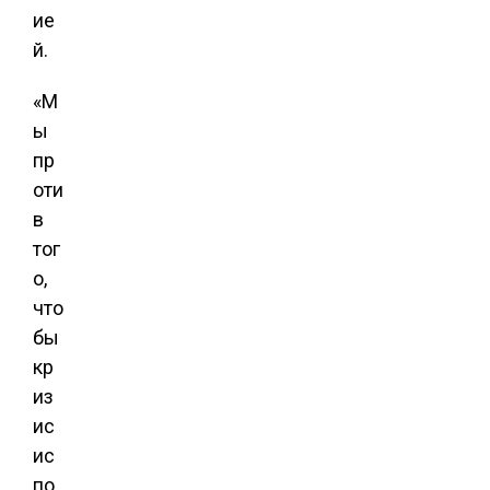
ие
й.
«М
ы
пр
оти
в
тог
о,
что
бы
кр
из
ис
ис
по