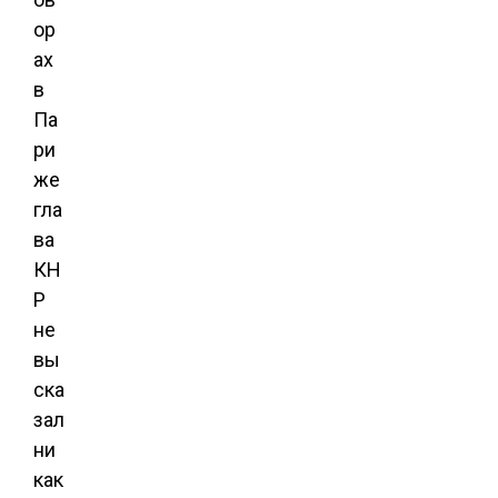
ор
ах
в
Па
ри
же
гла
ва
КН
Р
не
вы
ска
зал
ни
как