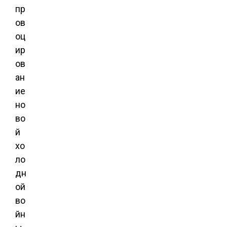
пр
ов
оц
ир
ов
ан
ие
но
во
й
хо
ло
дн
ой
во
йн