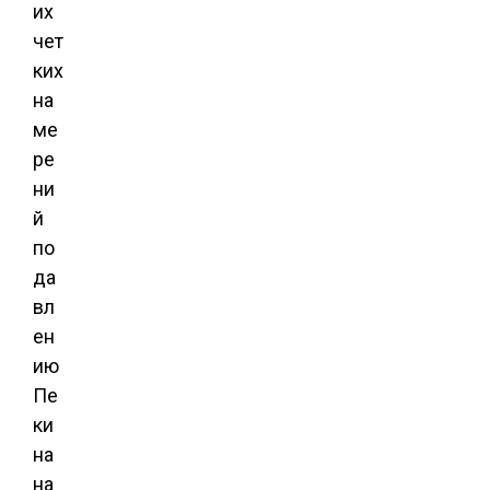
их
чет
ких
на
ме
ре
ни
й
по
да
вл
ен
ию
Пе
ки
на
на