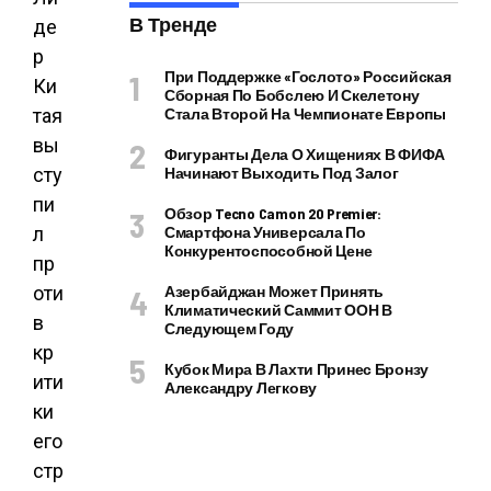
В Тренде
При Поддержке «Гослото» Российская
Сборная По Бобслею И Скелетону
Стала Второй На Чемпионате Европы
Фигуранты Дела О Хищениях В ФИФА
Начинают Выходить Под Залог
Обзор Tecno Camon 20 Premier:
Смартфона Универсала По
Конкурентоспособной Цене
Азербайджан Может Принять
Климатический Саммит ООН В
Следующем Году
Кубок Мира В Лахти Принес Бронзу
Александру Легкову