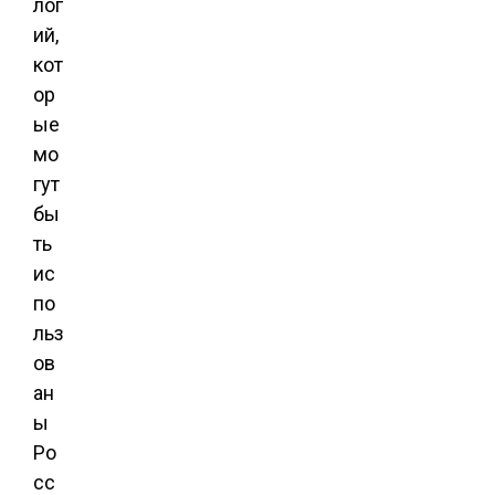
лог
ий,
кот
ор
ые
мо
гут
бы
ть
ис
по
льз
ов
ан
ы
Ро
сс