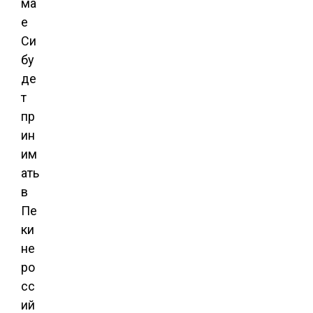
ма
е
Си
бу
де
т
пр
ин
им
ать
в
Пе
ки
не
ро
сс
ий