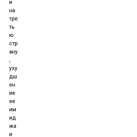
и
на
тре
ть
ю
стр
ану
,
уху
дш
ен
ие
ее
им
ид
жа
и