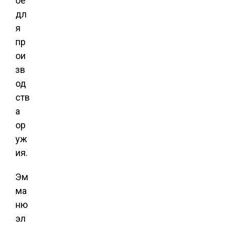
ое
дл
я
пр
ои
зв
од
ств
а
ор
уж
ия.
Эм
ма
ню
эл