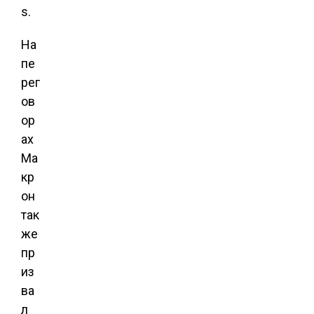
s.
На
пе
рег
ов
ор
ах
Ма
кр
он
так
же
пр
из
ва
л