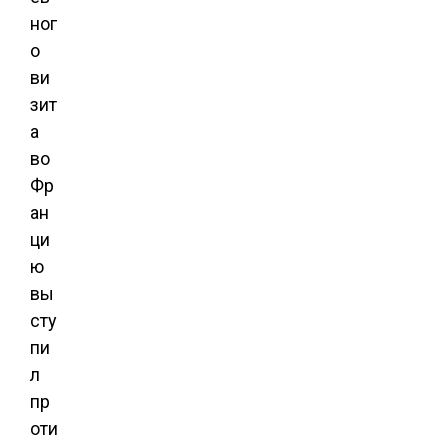
ног
о
ви
зит
а
во
Фр
ан
ци
ю ​​
вы
сту
пи
л
пр
оти