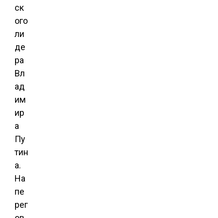
ск
ого
ли
де
ра
Вл
ад
им
ир
а
Пу
тин
а.
На
пе
рег
ов