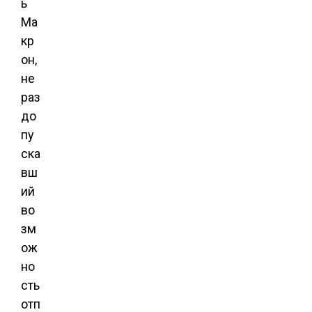
ь
Ма
кр
он,
не
раз
до
пу
ска
вш
ий
во
зм
ож
но
сть
отп