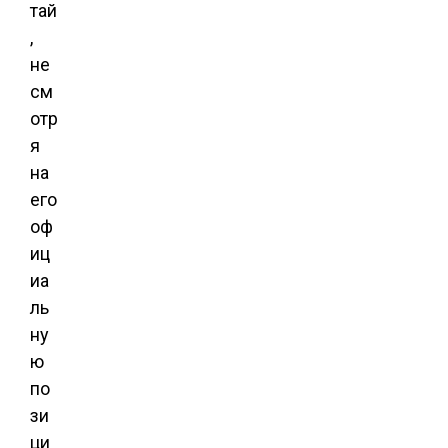
тай
,
не
см
отр
я
на
его
оф
иц
иа
ль
ну
ю
по
зи
ци