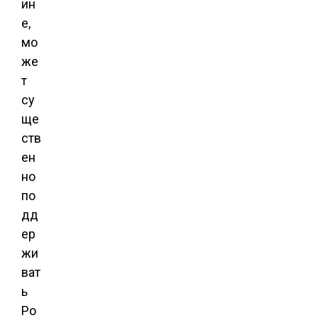
ин
е,
мо
же
т
су
ще
ств
ен
но
по
дд
ер
жи
ват
ь
Ро