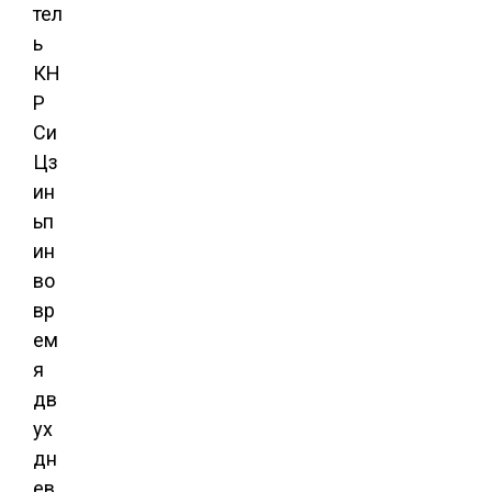
тел
ь
КН
Р
Си
Цз
ин
ьп
ин
во
вр
ем
я
дв
ух
дн
ев