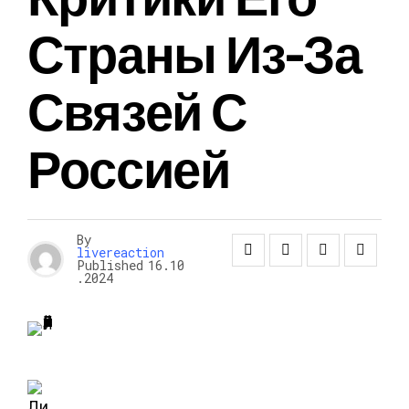
Страны Из-За
Связей С
Россией
By
livereaction
Published
16.10
.2024