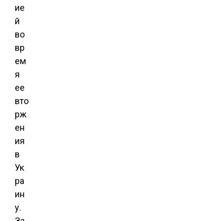
ие
й
во
вр
ем
я
ее
вто
рж
ен
ия
в
Ук
ра
ин
у.
За