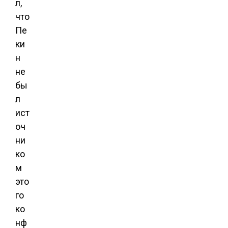
л,
что
Пе
ки
н
не
бы
л
ист
оч
ни
ко
м
это
го
ко
нф