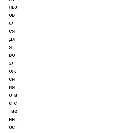
льз
ов
ал
ся
дл
я
во
зл
ож
ен
ия
отв
етс
тве
нн
ост