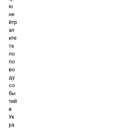
ю
не
йтр
ал
ите
та
по
по
во
ду
со
бы
тий
в
Ук
ра