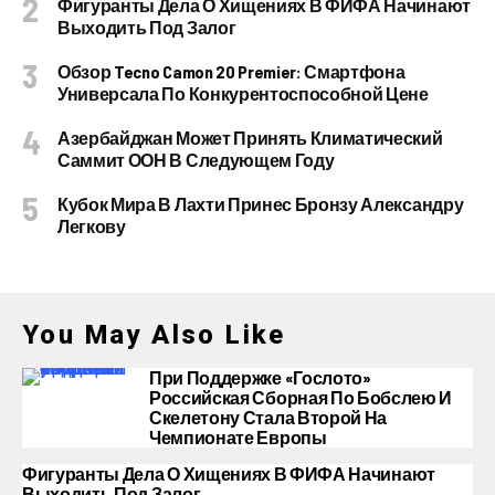
Фигуранты Дела О Хищениях В ФИФА Начинают
Выходить Под Залог
Обзор Tecno Camon 20 Premier: Смартфона
Универсала По Конкурентоспособной Цене
Азербайджан Может Принять Климатический
Саммит ООН В Следующем Году
Кубок Мира В Лахти Принес Бронзу Александру
Легкову
You May Also Like
При Поддержке «Гослото»
Российская Сборная По Бобслею И
Скелетону Стала Второй На
Чемпионате Европы
Фигуранты Дела О Хищениях В ФИФА Начинают
Выходить Под Залог