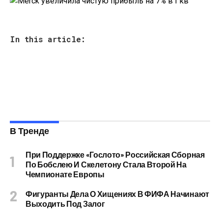
In this article:
В Тренде
При Поддержке «Гослото» Российская Сборная
По Бобслею И Скелетону Стала Второй На
Чемпионате Европы
Фигуранты Дела О Хищениях В ФИФА Начинают
Выходить Под Залог