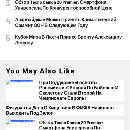
Обзор Tecno Camon 20 Premier: Смартфона
Универсала По Конкурентоспособной Цене
Азербайджан Может Принять Климатический
Саммит ООН В Следующем Году
Кубок Мира В Лахти Принес Бронзу Александру
Легкову
You May Also Like
При Поддержке «Гослото»
Российская Сборная По Бобслею И
Скелетону Стала Второй На
Чемпионате Европы
Фигуранты Дела О Хищениях В ФИФА Начинают
Выходить Под Залог
Обзор Tecno Camon 20 Premier:
Смартфона Универсала По