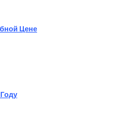
обной Цене
 Году