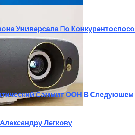
ртфона Универсала По Конкурентоспос
 Комфорт И Экологичность
атический Саммит ООН В Следующем
 Цене Хорошего Телевизора
 Александру Легкову