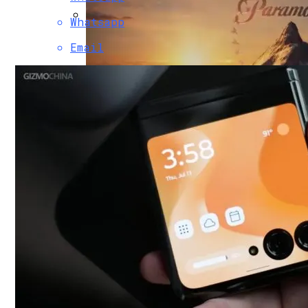
Whatsapp
Двухэтажный Дом: Подготовительный Э
Email
Обновлённый Apple Mac Pro — Обзор Ра
Paramount Получит Права На Трансляцию
Гаражные Ворота Рольставни
Проекты Домов Для Узких Длинных Уча