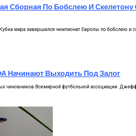
ая Сборная По Бобслею И Скелетону
па Кубка мира завершился чемпионат Европы по бобслею и 
А Начинают Выходить Под Залог
ных чиновников Всемирной футбольной ассоциации Джефф