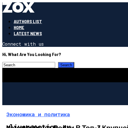
AUTHORS LIST
HOME
LATEST NEWS
Connect with us
Hi, What Are You Looking For?
Экономика и политика
livereaction.ru
Motorola Хочет Войти В Топ-3 Кру