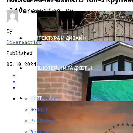
СТРОИТЕЛЬСТВО И РЕМОНТ
livereaction.ru
By
АРХИТЕКТУРА И ДИЗАЙН
livereaction
Published
05.10.2024
КОМПЬЮТЕРЫ И ГАДЖЕТЫ
СПОРТ
Flipboard
Reddit
Кованые Ворота
Pinterest
Whatsapp