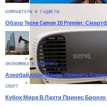
КОМПЬЮТЕРЫ И ГАДЖЕТЫ
Обзор Tecno Camon 20 Premier: Сма
Роллетные Ворота
ЭКОНОМИКА И ПОЛИТИКА
Барнхаусы: Строительство Под Ключ –
Азербайджан Может Принять Клим
СПОРТ
BenQ W1700 — Обзор 4K HDR Проектора По
Кубок Мира В Лахти Принес Бронзу