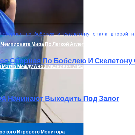
мпактного Мини-ПК NAC Intel Со Скрытой Мощью
 Чемпионате Мира По Легкой Атлетике
ая Сборная По Бобслею И Скелетону
 Матча Между Аной Иванович И Мэдисон Кис
А Начинают Выходить Под Залог
ирокого Игрового Монитора