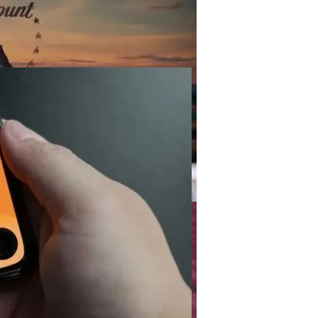
тап Строительства, Основные Этапы Возведения
бочей Станции C Потрясающей Конструкции И Мощность
 UFC В США За $7,7 Млрд
стков