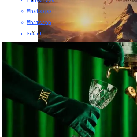
Whatsapp
Двухэтажный Дом: Подготовительный
Этап Строительства, Основные Этапы
Whatsapp
Возведения
Email
LG 32UD99-W — Обзор Самого Эпического
Монитора С UltraHD 4K HDR
Paramount Получит Права На
Трансляцию UFC В США За $7,7 Млрд
Гаражные Ворота Рольставни