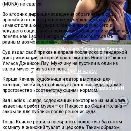
Фото
(MONA) не сдался.
Во вторник дирекция заведения обратилась в суд с
просьбой отозвать решение, утверждая, что судьи
Обзор Netgear Arlo Pro 2 — Лучшая, Но Не
«имеют слишком узкое видение исторического и
текущего социального положения женщин» и что они не
Дешёвая Домашняя Система
поняли, как Ladies Lounge может «способствовать
Безопасности
равным возможностям» .
Ярослава Магучих Завоевала Бронзу
Суд издал свой приказ в апреле после иска о гендерной
На Чемпионате Мира По Легкой
дискриминации, который подал житель Нового Южного
Атлетике
Уэльса Джейсон Лау. Мужчину не пустили в один из
залов музея — из-за его пола.
Откатные Ворота
Нолито Перейдет В Барсу
Кирша Кечеле, художница и автор выставки для
Найджел Сирс Упал В Обморок Во
женщин, заявила, что обжалует решение суда, сделав
Время Матча Между Аной Иванович И
пространство «соответствующим» нормам.
Мэдисон Кис
Зал Ladies Lounge, содержащий некоторые из наиболее
известных работ музея – от Пикассо до Сидни Нолана –
закрыли для публики после решения суда.
План Участка 15 Соток + Фото
Тогда Кечеле решила превратить покрытую бархатом
комнату в женский туалет и церковь. Таким образом,