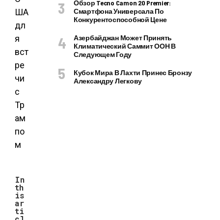
Обзор Tecno Camon 20 Premier:
Смартфона Универсала По
Конкурентоспособной Цене
Азербайджан Может Принять
Климатический Саммит ООН В
Следующем Году
Кубок Мира В Лахти Принес Бронзу
Александру Легкову
In
th
is
ar
ti
cl