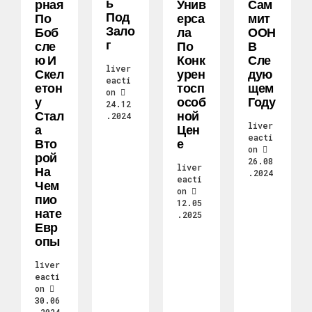
Ь
Рная
Унив
Сам
Под
По
Ерса
Мит
Зало
Боб
Ла
ООН
Г
Сле
По
В
Ю И
Конк
Сле
liver
Скел
Урен
Дую
eacti
Етон
Тосп
Щем
on
У
Особ
Году
24.12
Стал
Ной
.2024
liver
А
Цен
eacti
Вто
Е
on
Рой
26.08
liver
На
.2024
eacti
Чем
on
Пио
12.05
Нате
.2025
Евр
Опы
liver
eacti
on
30.06