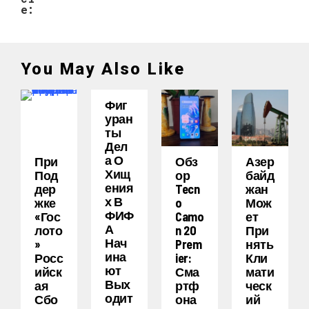
e:
You May Also Like
Фиг
Уран
Ты
Дел
А О
При
Обз
Азер
Хищ
Под
Ор
Байд
Ения
Дер
Tecn
Жан
Х В
Жке
O
Мож
ФИФ
«Гос
Camo
Ет
А
Лото
N 20
При
Нач
»
Prem
Нять
Ина
Росс
Ier:
Кли
Ют
Ийск
Сма
Мати
Вых
Ая
Ртф
Ческ
Одит
Сбо
Она
Ий