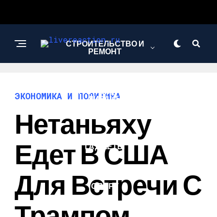
СТРОИТЕЛЬСТВО И
РЕМОНТ
АРХИТЕКТУРА И
ЭКОНОМИКА И ПОЛИТИКА
ДИЗАЙН
Нетаньяху
КОМПЬЮТЕРЫ И
Едет В США
ГАДЖЕТЫ
Для Встречи С
СПОРТ
Трампом