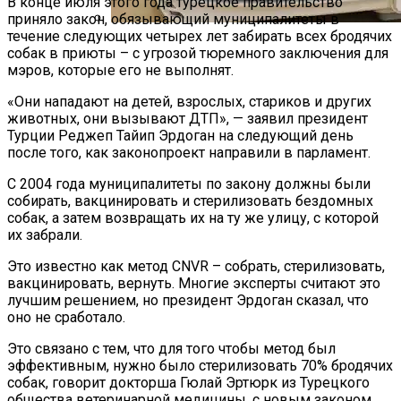
В конце июля этого года турецкое правительство
приняло закон, обязывающий муниципалитеты в
течение следующих четырех лет забирать всех бродячих
BenQ W1700 — Обзор 4K HDR Проектора По
собак в приюты – с угрозой тюремного заключения для
Цене Хорошего Телевизора
мэров, которые его не выполнят.
«Они нападают на детей, взрослых, стариков и других
животных, они вызывают ДТП», — заявил президент
Турции Реджеп Тайип Эрдоган на следующий день
после того, как законопроект направили в парламент.
С 2004 года муниципалитеты по закону должны были
собирать, вакцинировать и стерилизовать бездомных
собак, а затем возвращать их на ту же улицу, с которой
их забрали.
Это известно как метод CNVR – собрать, стерилизовать,
вакцинировать, вернуть. Многие эксперты считают это
лучшим решением, но президент Эрдоган сказал, что
оно не сработало.
Это связано с тем, что для того чтобы метод был
эффективным, нужно было стерилизовать 70% бродячих
собак, говорит докторша Гюлай Эртюрк из Турецкого
общества ветеринарной медицины. с новым законом,