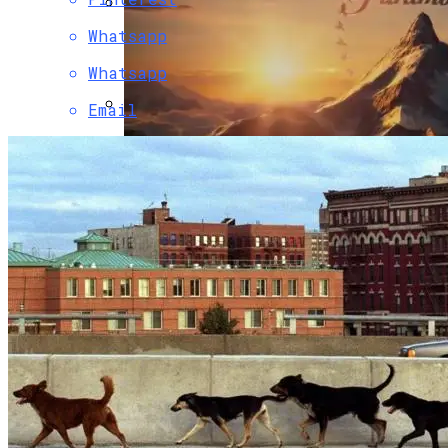
Whatsapp
Двухэтажный Дом: Подготовительный
Этап Строительства, Основные Этапы
Whatsapp
Возведения
Email
Обновлённый Apple Mac Pro — Обзор
Рабочей Станции C Потрясающей
Конструкции И Мощностью
Paramount Получит Права На
Трансляцию UFC В США За $7,7 Млрд
Гаражные Ворота Рольставни