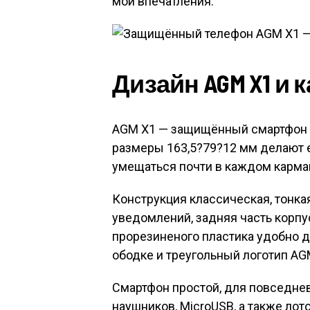
мои впечатления.
Дизайн AGM X1 и 
AGM X1 — защищённый смартфон 
размеры 163,5?79?12 мм делают 
умещаться почти в каждом карма
Конструкция классическая, тонка
уведомлений, задняя часть корпу
прорезиненого пластика удобно д
ободке и треугольный логотип AG
Смартфон простой, для повседне
наушников, MicroUSB, а также лот