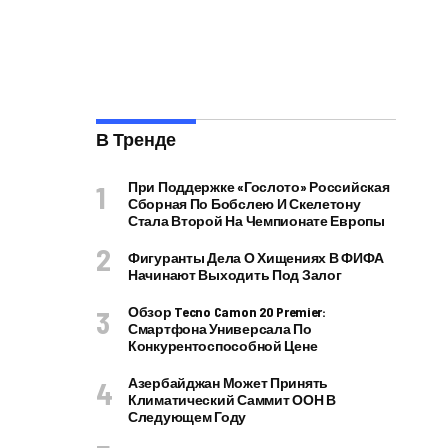
В Тренде
При Поддержке «Гослото» Российская
Сборная По Бобслею И Скелетону
Стала Второй На Чемпионате Европы
Фигуранты Дела О Хищениях В ФИФА
Начинают Выходить Под Залог
Обзор Tecno Camon 20 Premier:
Смартфона Универсала По
Конкурентоспособной Цене
Азербайджан Может Принять
Климатический Саммит ООН В
Следующем Году