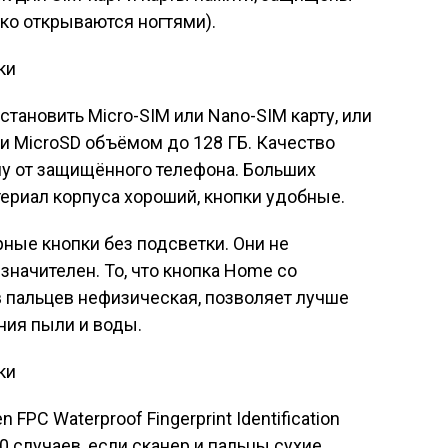
ко открываются ногтями).
тановить Micro-SIM или Nano-SIM карту, или
ти MicroSD объёмом до 128 ГБ. Качество
у от защищённого телефона. Больших
териал корпуса хороший, кнопки удобные.
рные кнопки без подсветки. Они не
значителен. То, что кнопка Home со
 пальцев нефизическая, позволяет лучше
ния пыли и воды.
FPC Waterproof Fingerprint Identification
0 случаев, если сканер и пальцы сухие.