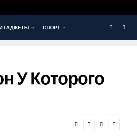
И ГАДЖЕТЫ
СПОРТ
н У Которого