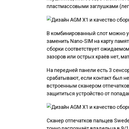
пластмассовыми заглушками (лег
В комбинированный слот можно ус
заменить Nano-SIM на карту памя
сборки соответствует ожидаемом
зазоров или острых краёв нет, ма
На передней панели есть 3 сенсо
срабатывают, если контакт был не
встроенным сканером отпечатков
защититься устройство от попада
Сканер отпечатков пальцев Sweden 
точно распознаёт владельца в 9/1