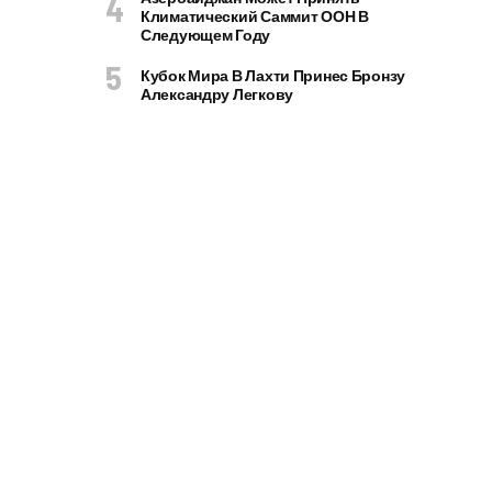
Климатический Саммит ООН В
Следующем Году
Кубок Мира В Лахти Принес Бронзу
Александру Легкову