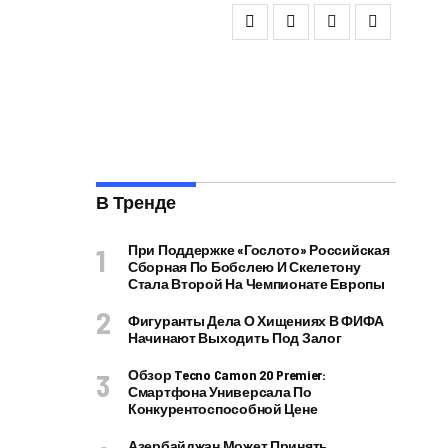
В Тренде
При Поддержке «Гослото» Российская
Сборная По Бобслею И Скелетону
Стала Второй На Чемпионате Европы
Фигуранты Дела О Хищениях В ФИФА
Начинают Выходить Под Залог
Обзор Tecno Camon 20 Premier:
Смартфона Универсала По
Конкурентоспособной Цене
Азербайджан Может Принять