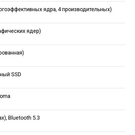
ергоэффективных ядра, 4 производительных)
рафических ядер)
рованная)
нный SSD
noma
ax), Bluetooth 5.3