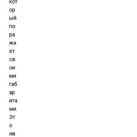
кот
ор
ый
по
ра
жа
ет
св
ои
ми
габ
ар
ита
ми.
Эт
о
яв