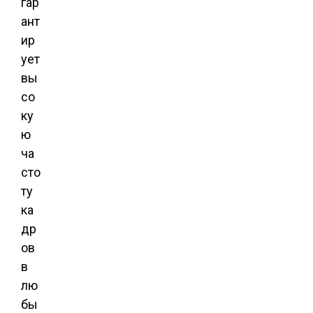
гар
ант
ир
ует
вы
со
ку
ю
ча
сто
ту
ка
др
ов
в
лю
бы