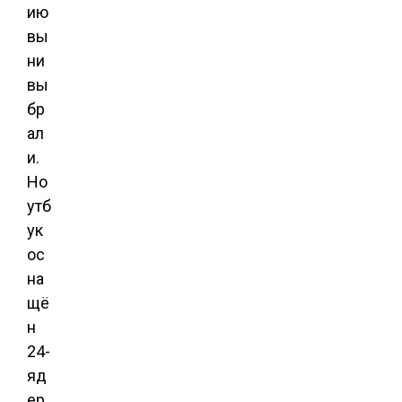
ию
вы
ни
вы
бр
ал
и.
Но
утб
ук
ос
на
щё
н
24-
яд
ер