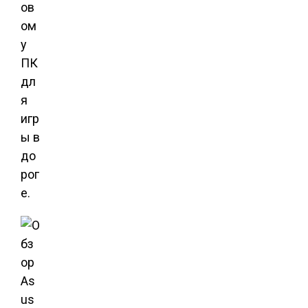
ов
ом
у
ПК
дл
я
игр
ы в
до
рог
е.