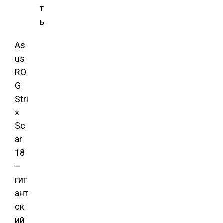
т
ь
As
us
RO
G
Stri
x
Sc
ar
18
–
гиг
ант
ск
ий