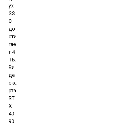
ух
SS
D
до
сти
гае
т 4
ТБ.
Ви
де
ока
рта
RT
X
40
90