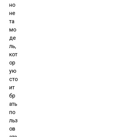
но
не
та
мо
де
ль,
кот
ор
ую
сто
ит
бр
ать
по
льз
ов
ате