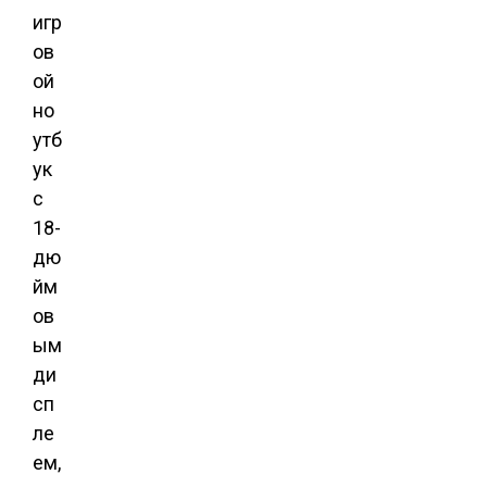
игр
ов
ой
но
утб
ук
с
18-
дю
йм
ов
ым
ди
сп
ле
ем,