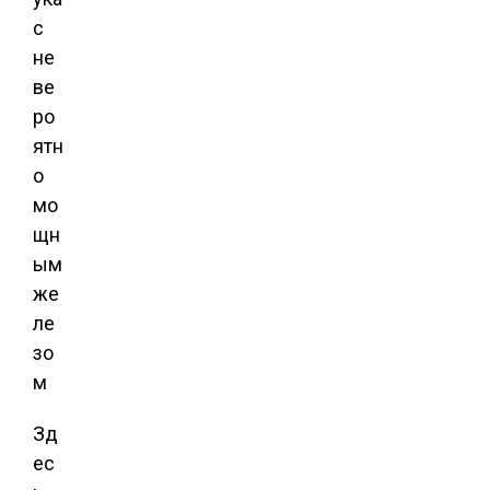
Зд
ес