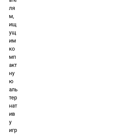
ля
м,
ищ
ущ
им
ко
мп
акт
ну
ю
аль
тер
нат
ив
у
игр