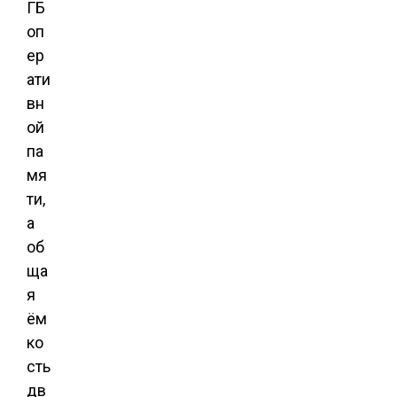
ГБ
оп
ер
ати
вн
ой
па
мя
ти,
а
об
ща
я
ём
ко
сть
дв