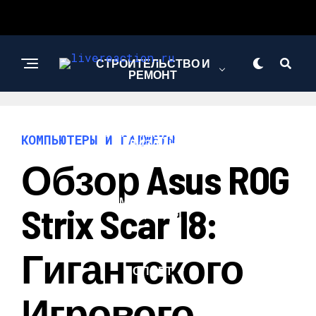
СТРОИТЕЛЬСТВО И
РЕМОНТ
АРХИТЕКТУРА И
КОМПЬЮТЕРЫ И ГАДЖЕТЫ
ДИЗАЙН
Обзор Asus ROG
КОМПЬЮТЕРЫ И
Strix Scar 18:
ГАДЖЕТЫ
Гигантского
СПОРТ
Игрового