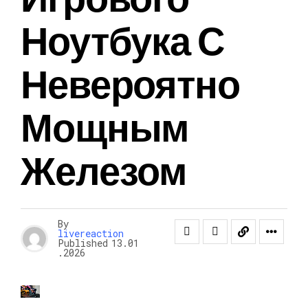
Ноутбука С
Невероятно
Мощным
Железом
By
livereaction
Published
13.01
.2026