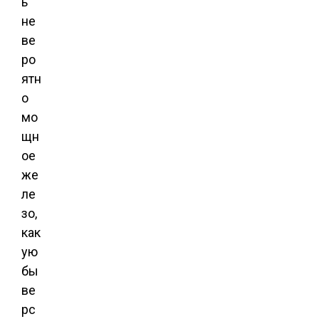
ь
не
ве
ро
ятн
о
мо
щн
ое
же
ле
зо,
как
ую
бы
ве
рс