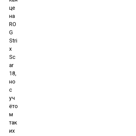
це
на
RO
G
Stri
x
Sc
ar
18,
но
с
уч
ёто
м
так
их