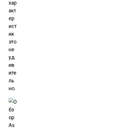
хар
акт
ер
ист
ик
это
не
уд
ив
ите
ль
но.