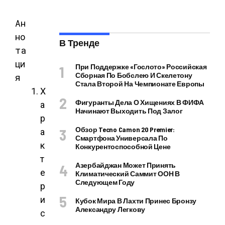
Ан
но
В Тренде
та
ци
При Поддержке «Гослото» Российская
Сборная По Бобслею И Скелетону
я
Стала Второй На Чемпионате Европы
Х
Фигуранты Дела О Хищениях В ФИФА
а
Начинают Выходить Под Залог
р
Обзор Tecno Camon 20 Premier:
а
Смартфона Универсала По
к
Конкурентоспособной Цене
т
Азербайджан Может Принять
е
Климатический Саммит ООН В
Следующем Году
р
и
Кубок Мира В Лахти Принес Бронзу
Александру Легкову
с