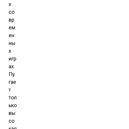
х
со
вр
ем
ен
ны
х
игр
ах.
Пу
гае
т
тол
ько
вы
со
кая