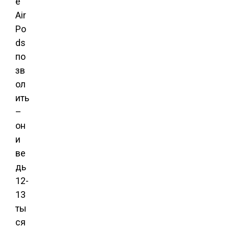
е
Air
Po
ds
по
зв
ол
ить
–
он
и
ве
дь
12-
13
ты
ся