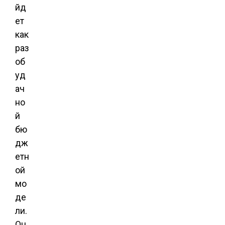
йд
ет
как
раз
об
уд
ач
но
й
бю
дж
етн
ой
мо
де
ли.
Он