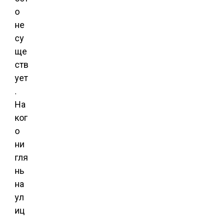
о
не
су
ще
ств
ует
.
На
ког
о
ни
гля
нь
на
ул
иц