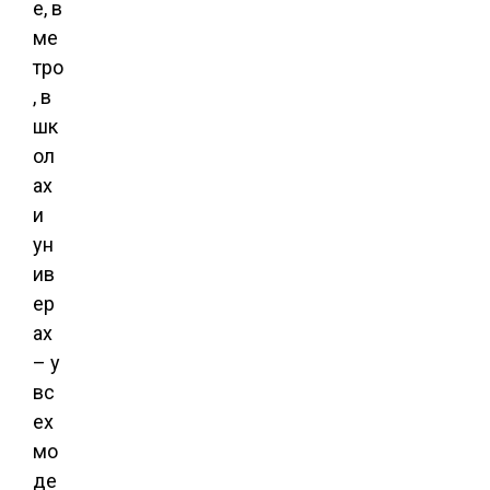
е, в
ме
тро
, в
шк
ол
ах
и
ун
ив
ер
ах
– у
вс
ех
мо
де