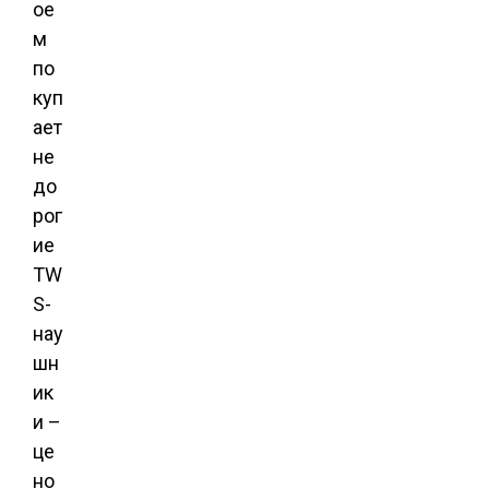
ое
м
по
куп
ает
не
до
рог
ие
TW
S-
нау
шн
ик
и –
це
но