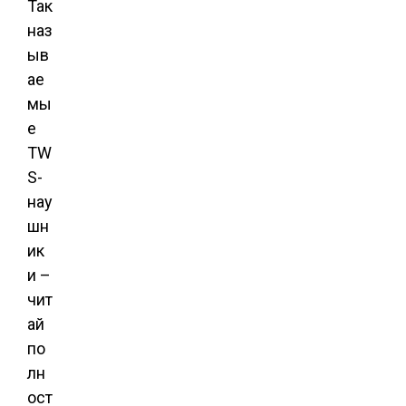
Так
наз
ыв
ае
мы
е
TW
S-
нау
шн
ик
и –
чит
ай
по
лн
ост