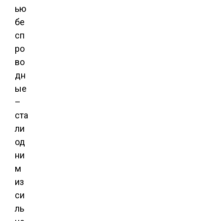
ью
бе
сп
ро
во
дн
ые
–
ста
ли
од
ни
м
из
си
ль