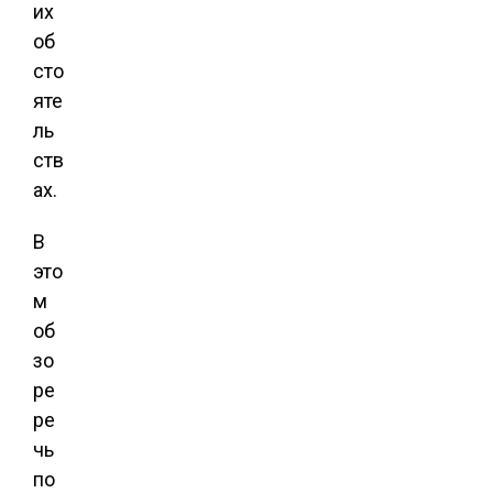
их
об
сто
яте
ль
ств
ах.
В
это
м
об
зо
ре
ре
чь
по