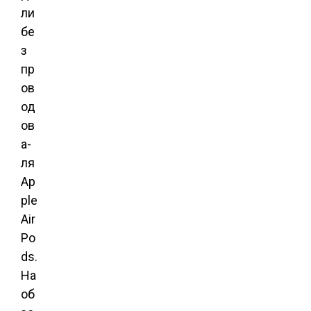
ли
бе
з
пр
ов
од
ов
а-
ля
Ap
ple
Air
Po
ds.
На
об