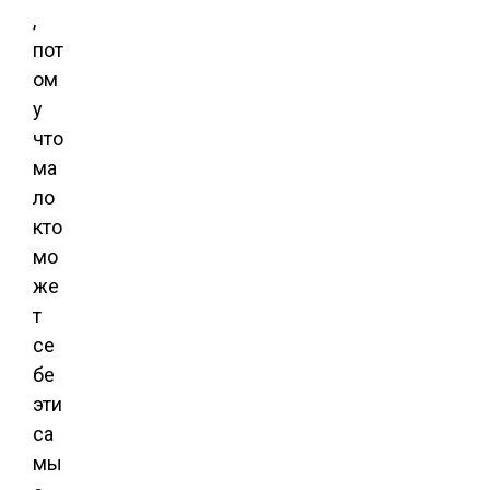
,
пот
ом
у
что
ма
ло
кто
мо
же
т
се
бе
эти
са
мы