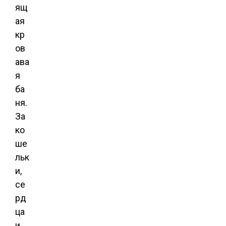
ящ
ая
кр
ов
ава
я
ба
ня.
За
ко
ше
льк
и,
се
рд
ца
и