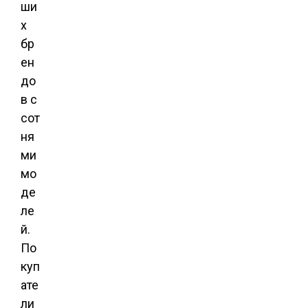
ши
х
бр
ен
до
в с
сот
ня
ми
мо
де
ле
й.
По
куп
ате
ли