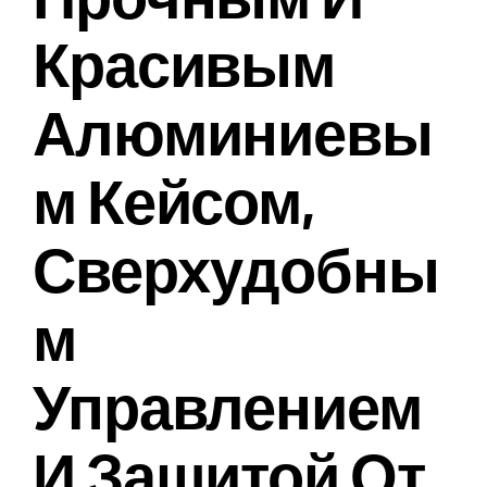
Красивым
Алюминиевы
М Кейсом,
Сверхудобны
М
Управлением
И Защитой От