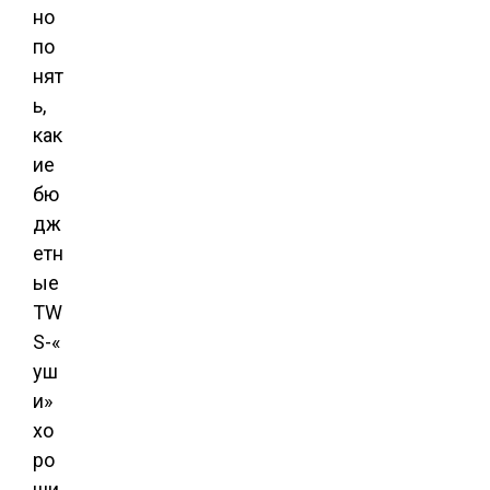
но
по
нят
ь,
как
ие
бю
дж
етн
ые
TW
S-«
уш
и»
хо
ро
ши