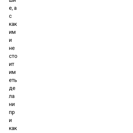
е, а
с
как
им
и
не
сто
ит
им
еть
де
ла
ни
пр
и
как