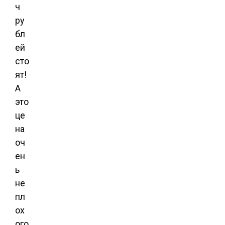
ч
ру
бл
ей
сто
ят!
А
это
це
на
оч
ен
ь
не
пл
ох
ого