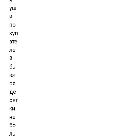
уш
и
по
куп
ате
ле
й
бь
ют
ся
де
сят
ки
не
бо
ль