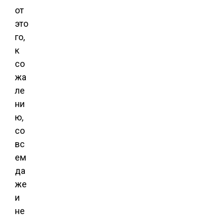
от
это
го,
к
со
жа
ле
ни
ю,
со
вс
ем
да
же
и
не