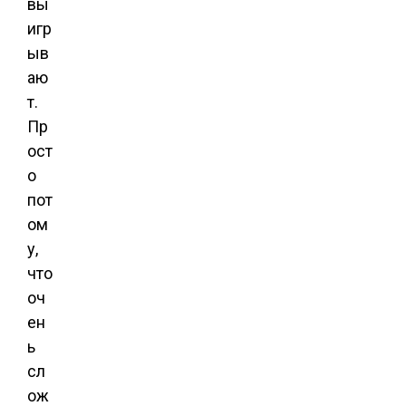
вы
игр
ыв
аю
т.
Пр
ост
о
пот
ом
у,
что
оч
ен
ь
сл
ож