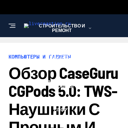
СТРОИТЕЛЬСТВО И
РЕМОНТ
АРХИТЕКТУРА И
КОМПЬЮТЕРЫ И ГАДЖЕТЫ
ДИЗАЙН
Обзор CaseGuru
КОМПЬЮТЕРЫ И
CGPods 5.0: TWS-
ГАДЖЕТЫ
Наушники С
СПОРТ
Прочным И