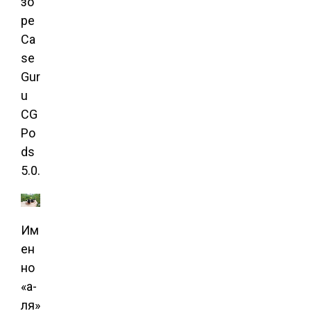
зо
ре
Ca
se
Gur
u
CG
Po
ds
5.0.
Им
ен
но
«а-
ля»