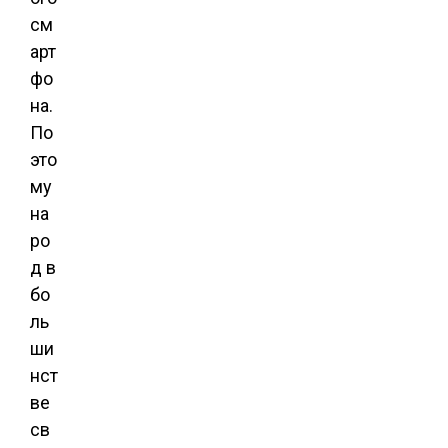
см
арт
фо
на.
По
это
му
на
ро
д в
бо
ль
ши
нст
ве
св