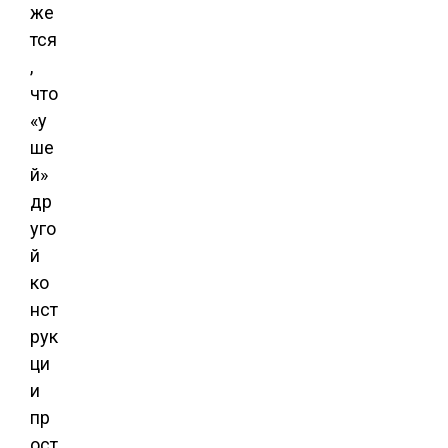
же
тся
,
что
«у
ше
й»
др
уго
й
ко
нст
рук
ци
и
пр
ост