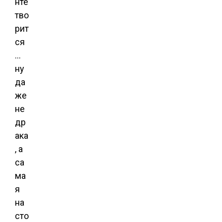
нте
тво
рит
ся
…
ну
да
же
не
др
ака
, а
са
ма
я
на
сто