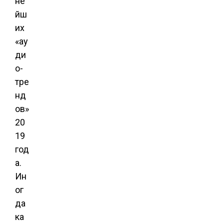
не
йш
их
«ау
ди
о-
тре
нд
ов»
20
19
год
а.
Ин
ог
да
ка