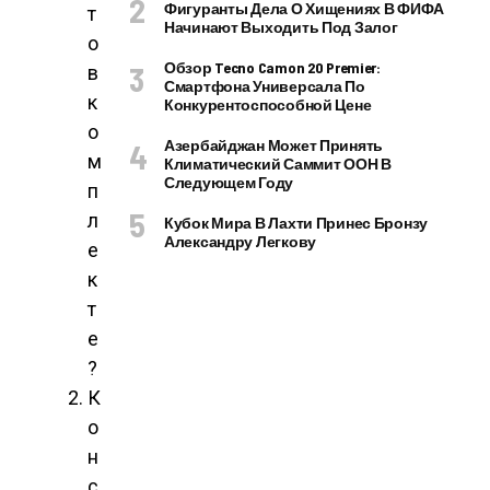
Фигуранты Дела О Хищениях В ФИФА
т
Начинают Выходить Под Залог
о
Обзор Tecno Camon 20 Premier:
в
Смартфона Универсала По
к
Конкурентоспособной Цене
о
Азербайджан Может Принять
м
Климатический Саммит ООН В
Следующем Году
п
л
Кубок Мира В Лахти Принес Бронзу
Александру Легкову
е
к
т
е
?
К
о
н
с