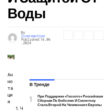
Воды
By
livereaction
Published
16.06
.2024
Ан
но
В Тренде
та
ци
При Поддержке «Гослото» Российская
Сборная По Бобслею И Скелетону
я
Стала Второй На Чемпионате Европы
Ч