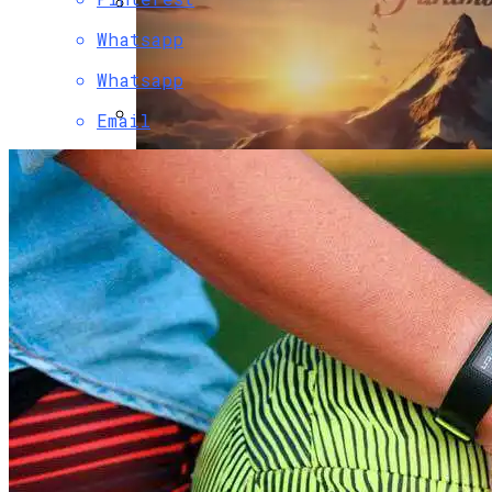
Whatsapp
Двухэтажный Дом: Подготовительный
Этап Строительства, Основные Этапы
Whatsapp
Возведения
Email
HP Z38c — Обзор 38-Дюймового
Изогнутого И Ультраширокого
Монитора
Paramount Получит Права На
Трансляцию UFC В США За $7,7 Млрд
Гаражные Ворота Рольставни