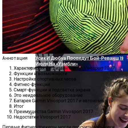
Проекты Домов Для Узких Длинных
Участков
Обзор IMac Pro (2017) — Самый Мощный
Моноблок, Всё-В-Одном Для
Профессионалов
Аннотация
Усик И Дюбуа Проведут Бой-Реванш 19
Июля На «Уэмбли»
Характеристики и дизайн Garmin Vivosport 2017
Функции и возможности
Два Прораба — Информационный
Настройка спортивных часов
Строительный Портал
Фитнес-функции
Смарт-функции и подсветка экрана
Это неидеальное оборудование
Батарея Garmin Vivosport 2017 и автономность
Итог
Преимущества Garmin Vivosport 2017
Недостатки Vivosport 2017
Проект Дома С Верандой И Террасой +
Первые фитнес-трекеры могли подсчитывать шаги,