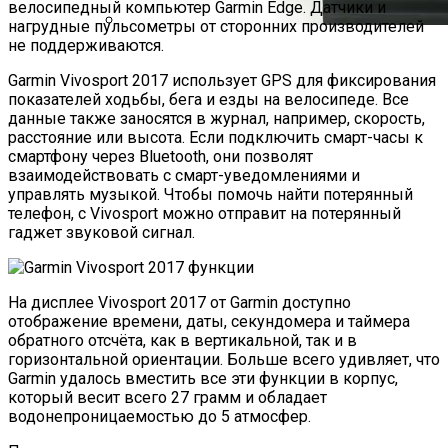
велосипедный компьютер Garmin Edge. Датчики и
нагрудные пульсометры от сторонних производителей
не поддерживаются.
DAS WD My Book Duo: Обзор
Стационарного Мастера Резервных
Garmin Vivosport 2017 использует GPS для фиксирования
Копий
показателей ходьбы, бега и езды на велосипеде. Все
данные также заносятся в журнал, например, скорость,
расстояние или высота. Если подключить смарт-часы к
смартфону через Bluetooth, они позволят
взаимодействовать с смарт-уведомлениями и
управлять музыкой. Чтобы помочь найти потерянный
телефон, с Vivosport можно отправит на потерянный
гаджет звуковой сигнал.
На дисплее Vivosport 2017 от Garmin доступно
отображение времени, даты, секундомера и таймера
обратного отсчёта, как в вертикальной, так и в
горизонтальной ориентации. Больше всего удивляет, что
Garmin удалось вместить все эти функции в корпус,
который весит всего 27 грамм и обладает
водонепроницаемостью до 5 атмосфер.