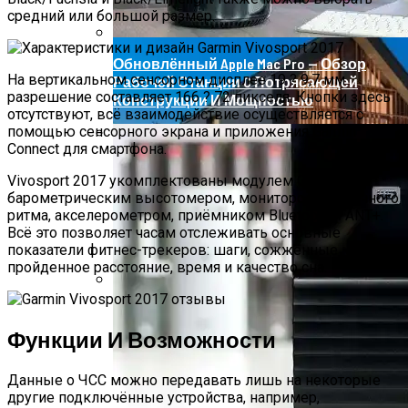
средний или большой размер.
Обновлённый Apple Mac Pro — Обзор
На вертикальном сенсорном дисплее 19 ? 9,7 мм
Рабочей Станции C Потрясающей
разрешение составляет 166 ? 72 пикселя. Кнопки здесь
Конструкции И Мощностью
отсутствуют, всё взаимодействие осуществляется с
помощью сенсорного экрана и приложения Garmin
Connect для смартфона.
Роллетные Ворота
Vivosport 2017 укомплектованы модулем GPS,
барометрическим высотомером, монитором сердечного
ритма, акселерометром, приёмником Bluetooth и ANT+.
Всё это позволяет часам отслеживать основные
показатели фитнес-трекеров: шаги, сожжённые калории,
пройденное расстояние, время и качество сна.
Барнхаусы: Строительство Под Ключ –
Комфорт И Экологичность
Функции И Возможности
Данные о ЧСС можно передавать лишь на некоторые
другие подключённые устройства, например,