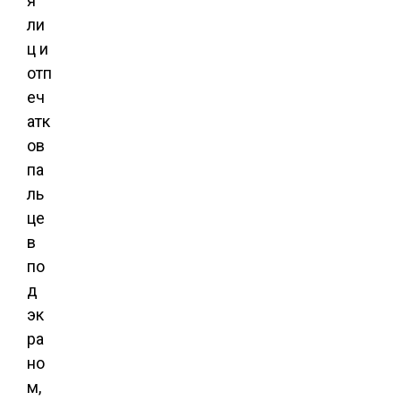
я
ли
ц и
отп
еч
атк
ов
па
ль
це
в
по
д
эк
ра
но
м,