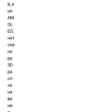
й, а
не
AM
OL
ED;
нет
ска
не
ра
3D
ра
сп
оз
на
ва
ни