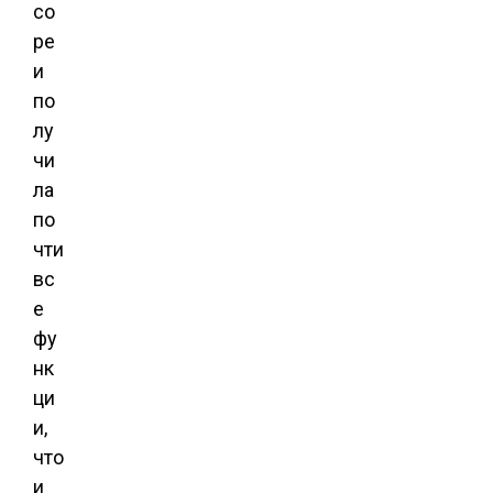
со
ре
и
по
лу
чи
ла
по
чти
вс
е
фу
нк
ци
и,
что
и