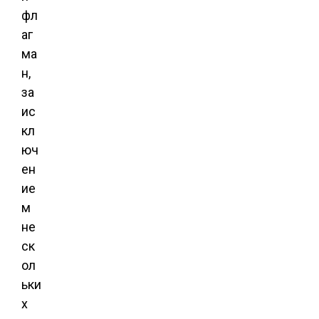
фл
аг
ма
н,
за
ис
кл
юч
ен
ие
м
не
ск
ол
ьки
х