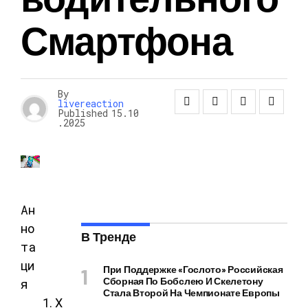
Смартфона
By
livereaction
Published
15.10
.2025
Ан
но
В Тренде
та
ци
При Поддержке «Гослото» Российская
Сборная По Бобслею И Скелетону
я
Стала Второй На Чемпионате Европы
Х