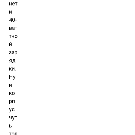
нет
и
40-
ват
тно
й
зар
яд
ки.
Ну
и
ко
рп
ус
чут
ь
тол