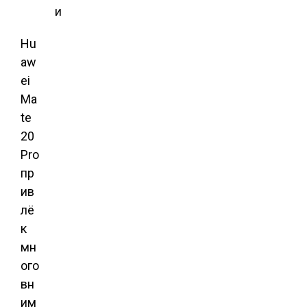
и
Hu
aw
ei
Ma
te
20
Pro
пр
ив
лё
к
мн
ого
вн
им