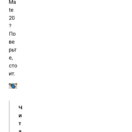
Ma
te
20
?
По
ве
рьт
е,
сто
ит.
Ч
и
т
а