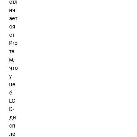
отл
ич
ает
ся
от
Pro
те
м,
что
у
не
ё
LC
D-
ди
сп
ле