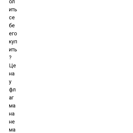
ол
ить
се
бе
его
куп
ить
?
Це
на
у
фл
аг
ма
на
не
ма