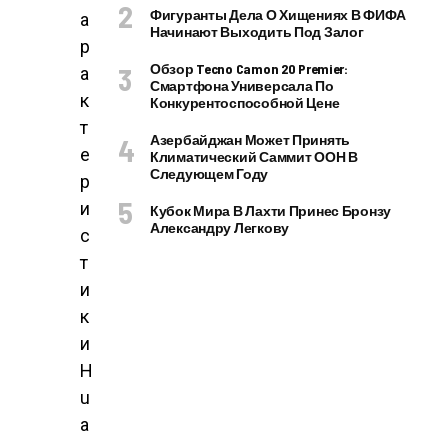
Фигуранты Дела О Хищениях В ФИФА
а
Начинают Выходить Под Залог
р
Обзор Tecno Camon 20 Premier:
а
Смартфона Универсала По
к
Конкурентоспособной Цене
т
Азербайджан Может Принять
е
Климатический Саммит ООН В
Следующем Году
р
и
Кубок Мира В Лахти Принес Бронзу
Александру Легкову
с
т
и
к
и
H
u
a