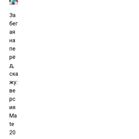
За
бег
ая
на
пе
рё
д,
ска
жу:
ве
рс
ия
Ma
te
20