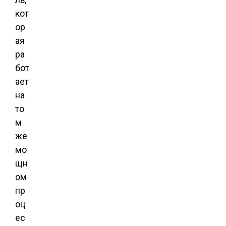
кот
ор
ая
ра
бот
ает
на
то
м
же
мо
щн
ом
пр
оц
ес