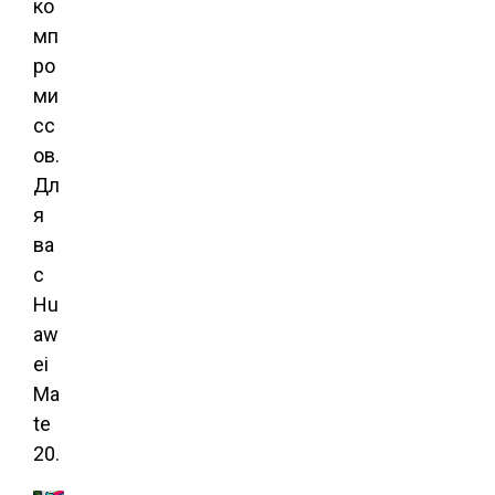
ко
мп
ро
ми
сс
ов.
Дл
я
ва
с
Hu
aw
ei
Ma
te
20.