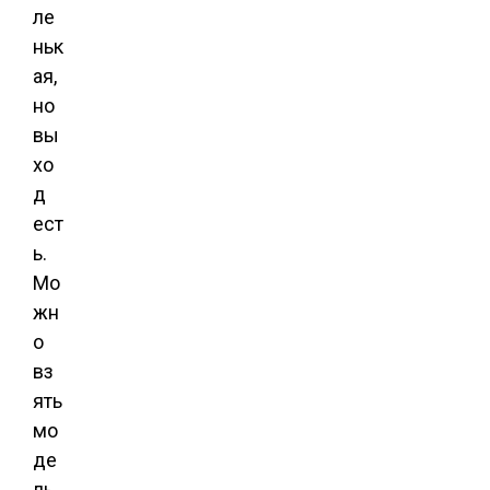
ле
ньк
ая,
но
вы
хо
д
ест
ь.
Мо
жн
о
вз
ять
мо
де
ль,