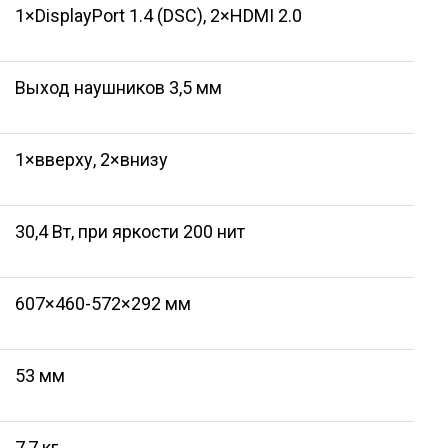
1×DisplayPort 1.4 (DSC), 2×HDMI 2.0
Выход наушников 3,5 мм
1×вверху, 2×внизу
30,4 Вт, при яркости 200 нит
607×460-572×292 мм
53 мм
7,7 кг