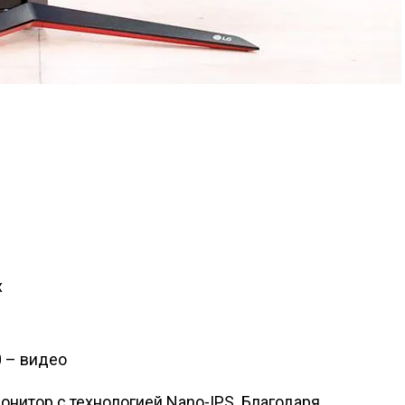
х
 – видео
онитор с технологией Nano-IPS. Благодаря