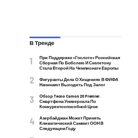
В Тренде
При Поддержке «Гослото» Российская
Сборная По Бобслею И Скелетону
Стала Второй На Чемпионате Европы
Фигуранты Дела О Хищениях В ФИФА
Начинают Выходить Под Залог
Обзор Tecno Camon 20 Premier:
Смартфона Универсала По
Конкурентоспособной Цене
Азербайджан Может Принять
Климатический Саммит ООН В
Следующем Году