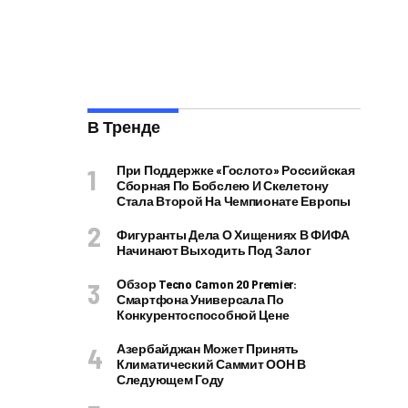
В Тренде
При Поддержке «Гослото» Российская
Сборная По Бобслею И Скелетону
Стала Второй На Чемпионате Европы
Фигуранты Дела О Хищениях В ФИФА
Начинают Выходить Под Залог
Обзор Tecno Camon 20 Premier:
Смартфона Универсала По
Конкурентоспособной Цене
Азербайджан Может Принять
Климатический Саммит ООН В
Следующем Году