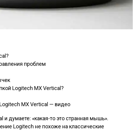
cal?
правления проблем
ычек
кой Logitech MX Vertical?
gitech MX Vertical — видео
al и думаете: «какая-то это странная мышь».
ение Logitech не похоже на классические