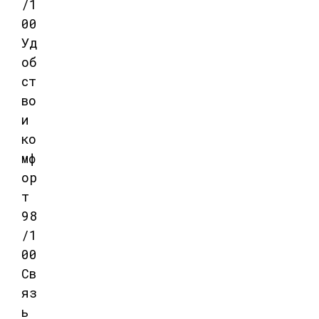
/1
00
Уд
об
ст
во
и
ко
мф
ор
т
98
/1
00
Св
яз
ь