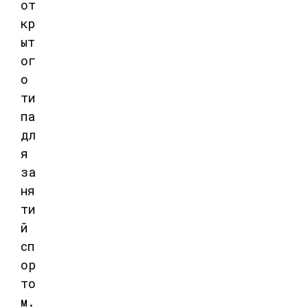
от
кр
ыт
ог
о
ти
па
дл
я
за
ня
ти
й
сп
ор
то
м.