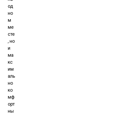
од
но
м
ме
сте
, но
и
ма
кс
им
аль
но
ко
мф
орт
ны