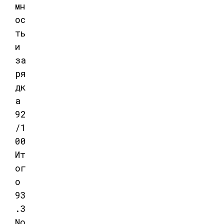
мн
ос
ть
и
за
ря
дк
а
92
/1
00
Ит
ог
о
93
.3
No