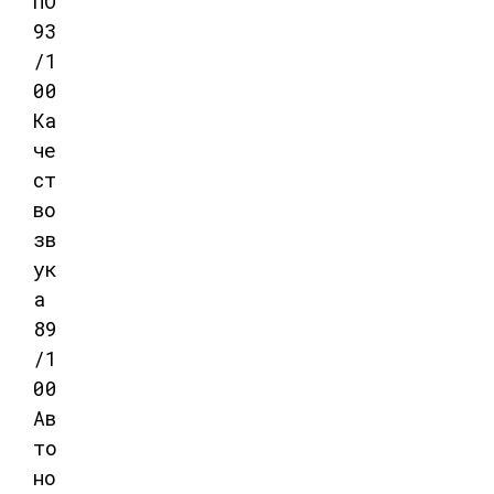
ПО
93
/1
00
Ка
че
ст
во
зв
ук
а
89
/1
00
Ав
то
но