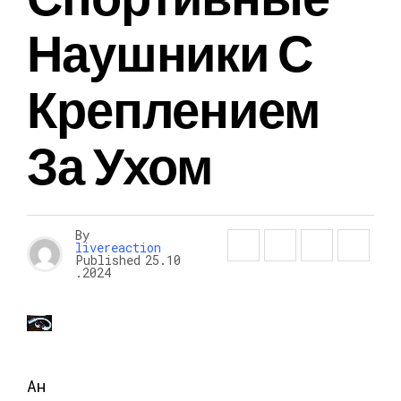
Наушники С
Креплением
За Ухом
By
livereaction
Published
25.10
.2024
Ан