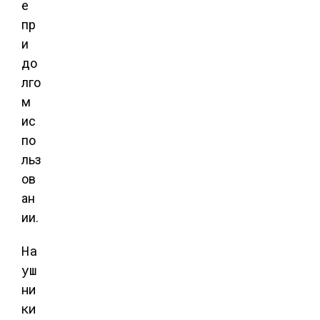
е
пр
и
до
лго
м
ис
по
льз
ов
ан
ии.
На
уш
ни
ки