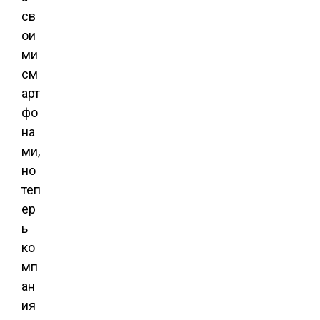
св
ои
ми
см
арт
фо
на
ми,
но
теп
ер
ь
ко
мп
ан
ия