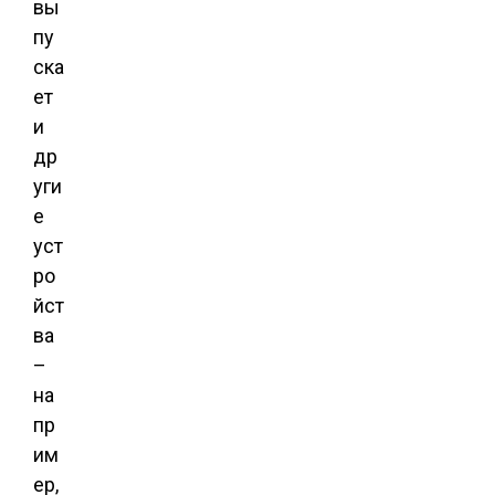
вы
пу
ска
ет
и
др
уги
е
уст
ро
йст
ва
–
на
пр
им
ер,