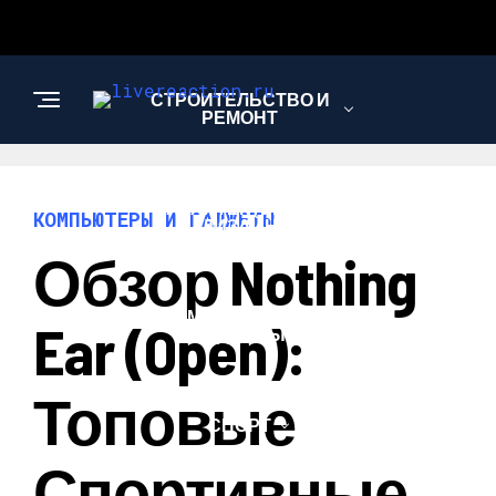
СТРОИТЕЛЬСТВО И
РЕМОНТ
АРХИТЕКТУРА И
КОМПЬЮТЕРЫ И ГАДЖЕТЫ
ДИЗАЙН
Обзор Nothing
КОМПЬЮТЕРЫ И
Ear (open):
ГАДЖЕТЫ
Топовые
СПОРТ
Спортивные