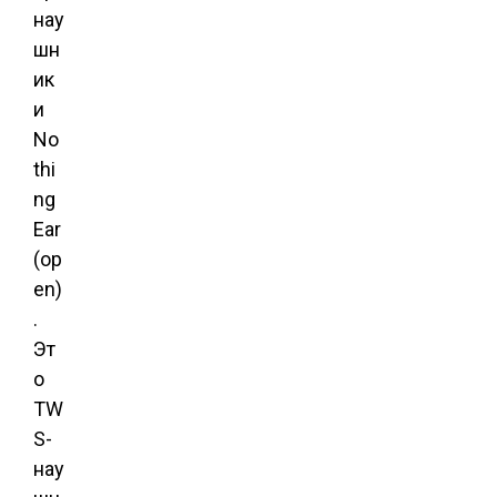
нау
шн
ик
и
No
thi
ng
Ear
(op
en)
.
Эт
о
TW
S-
нау