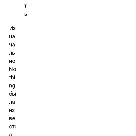
т
ь
Из
на
ча
ль
но
No
thi
ng
бы
ла
из
ве
стн
а