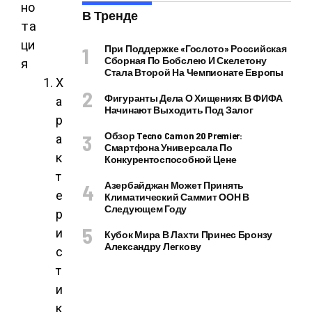
но
В Тренде
та
ци
При Поддержке «Гослото» Российская
Сборная По Бобслею И Скелетону
я
Стала Второй На Чемпионате Европы
Х
Фигуранты Дела О Хищениях В ФИФА
а
Начинают Выходить Под Залог
р
Обзор Tecno Camon 20 Premier:
а
Смартфона Универсала По
к
Конкурентоспособной Цене
т
Азербайджан Может Принять
е
Климатический Саммит ООН В
Следующем Году
р
и
Кубок Мира В Лахти Принес Бронзу
Александру Легкову
с
т
и
к