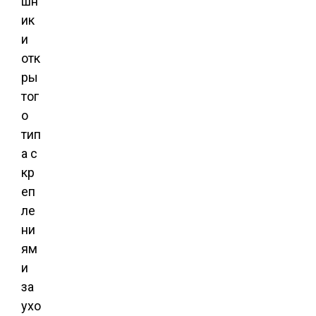
шн
ик
и
отк
ры
тог
о
тип
а с
кр
еп
ле
ни
ям
и
за
ухо