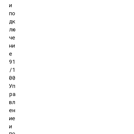
и
по
дк
лю
че
ни
е
91
/1
00
Уп
ра
вл
ен
ие
и