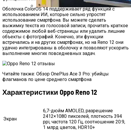
Оболочка ColorOS 14 поддерживает ряд функций с
использованием ИИ, которые сильно упростят
Samsung CF791 — Обзор Лучшего
использование смартфона. Вы можете сделать
Ультраширокого Игрового Монитора
выжимку текста из голосовой записи, прочитать краткое
содержимое любой веб-страницы или удалить лишние
объекты с фотографий. Конечно, эти функции
встречались и на других смартфонах, но на Reno 12 они
удачно интегрированы в оболочку и позволяют ускорить
выполнение многих повседневных задач.
Читайте также: Обзор OnePlus Ace 3 Pro: убийцы
флагманов по цене среднего смартфона
Характеристики Oppo Reno 12
6,7-дюйм AMOLED, разрешение
2412×1080 пикселей, плотность 394
Экран
ppi, частота 120 Гц, соотношение 20:9,
1 млрд цветов, HDR10+