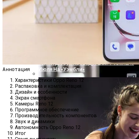
Проекты Домов Для Узких Длинных
Участков
Обновлённый Apple Mac Pro — Обзор
Рабочей Станции C Потрясающей
Конструкции И Мощностью
Усик И Дюбуа Проведут Бой-Реванш 19
Аннотация
Июля На «Уэмбли»
Характеристики Oppo Reno 12
Два Прораба — Информационный
Распаковка и комплектация
Строительный Портал
Дизайн и особенности
Экран смартфона
Камеры Reno 12
Программное обеспечение
Производительность компонентов
Звук и динамики
Автономность Oppo Reno 12
Итог
Проект Дома С Верандой И Террасой +