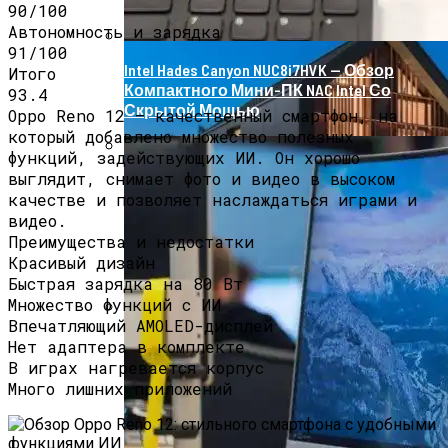
90/100
Автономность и зарядка
91/100
Intel Hades Canyon NUC8i7HVK — Обзор
Итого
Компактного Мини-ПК NAC Intel Со
93.4
Скрытой Мощью
Oppo Reno 12 — качественный смартфон, на
который добавлено множество полезных
функций, задействующих ИИ. Он хорошо
выглядит, снимает фото и видео в высоком
Роллетные Ворота
качестве и позволяет наслаждаться играми и
видео.
Преимущества и недостатки
Красивый дизайн
Быстрая зарядка на 80 Вт
Множество функций с ИИ
Впечатляющий AMOLED-дисплей
Барнхаусы: Строительство Под Ключ –
Нет адаптера в комплекте
Комфорт И Экологичность
В играх нагревается корпус
Много лишних приложений