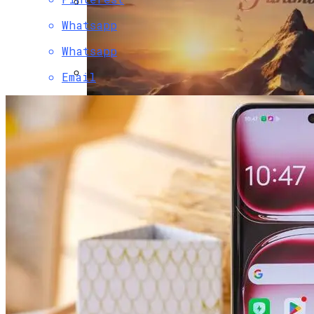
Whatsapp
Двухэтажный Дом: Подготовительный
Этап Строительства, Основные Этапы
Whatsapp
Возведения
Email
Dell UltraSharp UP3218K — Обзор Монитора
8K, Когда 4K Уже Недостаточно
Paramount Получит Права На
Трансляцию UFC В США За $7,7 Млрд
Гаражные Ворота Рольставни