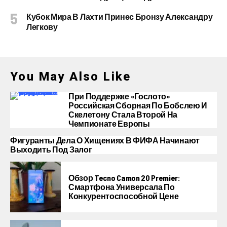
Кубок Мира В Лахти Принес Бронзу Александру
Легкову
You May Also Like
При Поддержке «Гослото»
Российская Сборная По Бобслею И
Скелетону Стала Второй На
Чемпионате Европы
Фигуранты Дела О Хищениях В ФИФА Начинают
Выходить Под Залог
Обзор Tecno Camon 20 Premier:
Смартфона Универсала По
Конкурентоспособной Цене