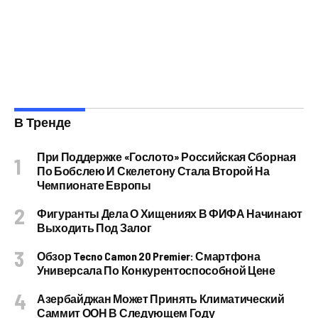
В Тренде
При Поддержке «Гослото» Российская Сборная
По Бобслею И Скелетону Стала Второй На
Чемпионате Европы
Фигуранты Дела О Хищениях В ФИФА Начинают
Выходить Под Залог
Обзор Tecno Camon 20 Premier: Смартфона
Универсала По Конкурентоспособной Цене
Азербайджан Может Принять Климатический
Саммит ООН В Следующем Году