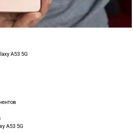
laxy A53 5G
нентов
а
xy A53 5G