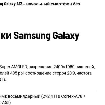
g Galaxy A13 – начальный смартфон без
и Samsung Galaxy
Super AMOLED, разрешение 2400×1080 пикселей,
елей 405 ppi, соотношение сторон 20:9, частота
 Гц
 нм): восьмиядерный (2×2,4 ГГц Cortex-A78 +
x-A55)