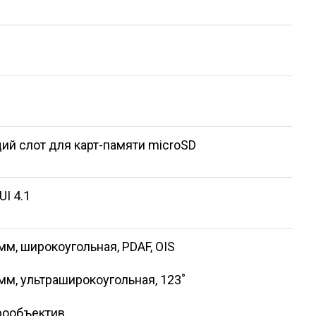
щий слот для карт-памяти microSD
UI 4.1
6 мм, широкоугольная, PDAF, OIS
5 мм, ультраширокоугольная, 123˚
крообъектив