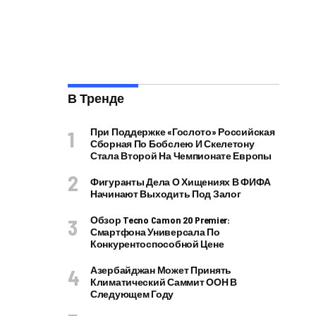
В Тренде
При Поддержке «Гослото» Российская
Сборная По Бобслею И Скелетону
Стала Второй На Чемпионате Европы
Фигуранты Дела О Хищениях В ФИФА
Начинают Выходить Под Залог
Обзор Tecno Camon 20 Premier:
Смартфона Универсала По
Конкурентоспособной Цене
Азербайджан Может Принять
Климатический Саммит ООН В
Следующем Году