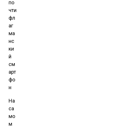
На
са
мо
м