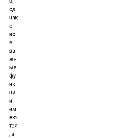
0,
од
нак
о
вс
е
ва
жн
ые
фу
нк
ци
и
им
ею
тся
, а