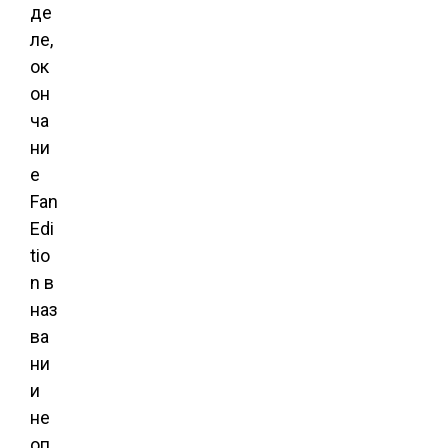
де
ле,
ок
он
ча
ни
е
Fan
Edi
tio
n в
наз
ва
ни
и
не
оп