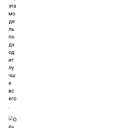
эта
мо
де
ль
по
дх
од
ит
лу
чш
е
вс
его
.