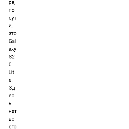
ре,
по
сут
и,
это
Gal
axy
S2
0
Lit
e.
Зд
ес
ь
нет
вс
его