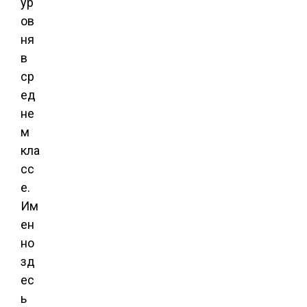
ур
ов
ня
в
ср
ед
не
м
кла
сс
е.
Им
ен
но
зд
ес
ь