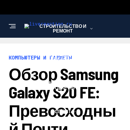
СТРОИТЕЛЬСТВО И
РЕМОНТ
АРХИТЕКТУРА И
КОМПЬЮТЕРЫ И ГАДЖЕТЫ
ДИЗАЙН
Обзор Samsung
КОМПЬЮТЕРЫ И
Galaxy S20 FE:
ГАДЖЕТЫ
Превосходны
СПОРТ
Й Почти