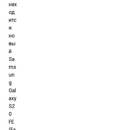
нах
од
итс
я
но
вы
й
Sa
ms
un
g
Gal
axy
S2
0
FE
(Fa