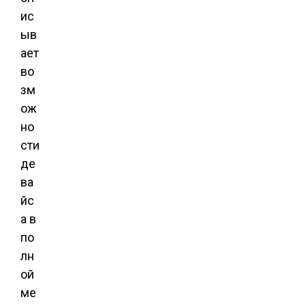
ис
ыв
ает
во
зм
ож
но
сти
де
ва
йс
а в
по
лн
ой
ме