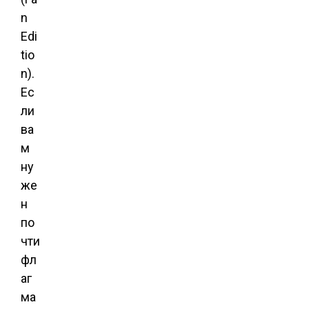
n
Edi
tio
n).
Ес
ли
ва
м
ну
же
н
по
чти
фл
аг
ма