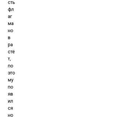
сть
фл
аг
ма
но
в
ра
стё
т,
по
это
му
по
яв
ил
ся
но