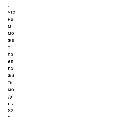
,
что
на
м
мо
же
т
пр
ед
ло
жи
ть
мо
де
ль
S2