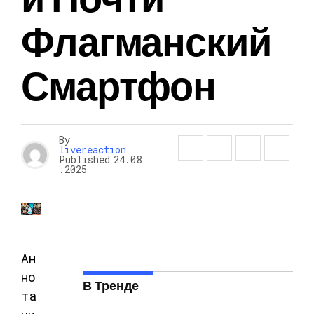
Флагманский
Смартфон
By
livereaction
Published
24.08
.2025
Ан
но
В Тренде
та