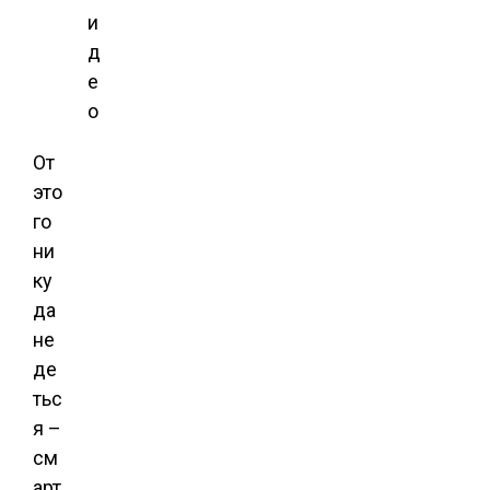
и
д
е
о
От
это
го
ни
ку
да
не
де
тьс
я –
см
арт