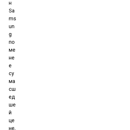
н
Sa
ms
un
g
по
ме
не
е
су
ма
сш
ед
ше
й
це
не,