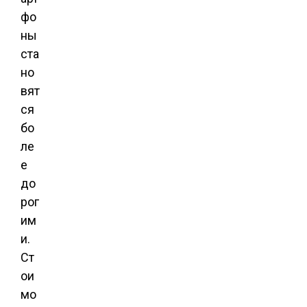
фо
ны
ста
но
вят
ся
бо
ле
е
до
рог
им
и.
Ст
ои
мо