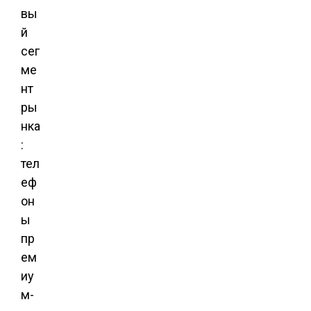
вы
й
сег
ме
нт
ры
нка
:
тел
еф
он
ы
пр
ем
иу
м-