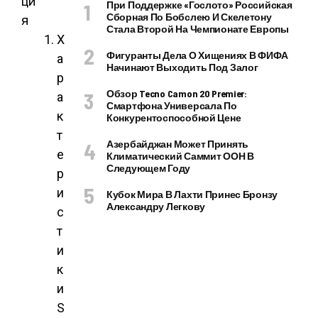
ци
При Поддержке «Гослото» Российская
Сборная По Бобслею И Скелетону
я
Стала Второй На Чемпионате Европы
Х
Фигуранты Дела О Хищениях В ФИФА
а
Начинают Выходить Под Залог
р
Обзор Tecno Camon 20 Premier:
а
Смартфона Универсала По
к
Конкурентоспособной Цене
т
Азербайджан Может Принять
е
Климатический Саммит ООН В
Следующем Году
р
и
Кубок Мира В Лахти Принес Бронзу
Александру Легкову
с
т
и
к
и
S