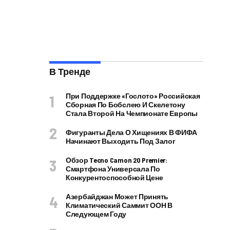
В Тренде
При Поддержке «Гослото» Российская
Сборная По Бобслею И Скелетону
Стала Второй На Чемпионате Европы
Фигуранты Дела О Хищениях В ФИФА
Начинают Выходить Под Залог
Обзор Tecno Camon 20 Premier:
Смартфона Универсала По
Конкурентоспособной Цене
Азербайджан Может Принять
Климатический Саммит ООН В
Следующем Году