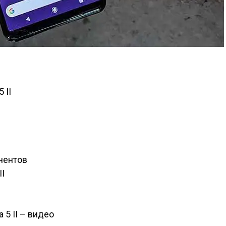
 II
нентов
II
 5 II – видео