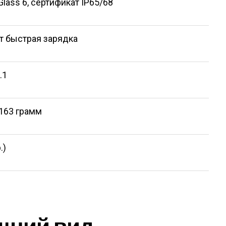
 Glass 6, сертификат IP65/68
Вт быстрая зарядка
.1
163 грамм
.)
шний вид