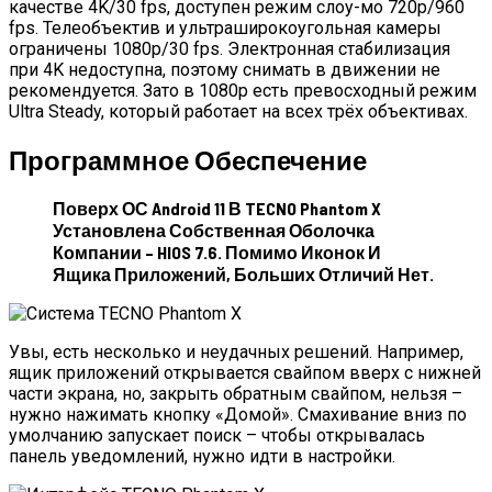
качестве 4K/30 fps, доступен режим слоу-мо 720p/960
fps. Телеобъектив и ультраширокоугольная камеры
ограничены 1080p/30 fps. Электронная стабилизация
при 4K недоступна, поэтому снимать в движении не
рекомендуется. Зато в 1080p есть превосходный режим
Ultra Steady, который работает на всех трёх объективах.
Программное Обеспечение
Поверх ОС Android 11 В TECNO Phantom X
Установлена Собственная Оболочка
Компании – HIOS 7.6. Помимо Иконок И
Ящика Приложений, Больших Отличий Нет.
Увы, есть несколько и неудачных решений. Например,
ящик приложений открывается свайпом вверх с нижней
части экрана, но, закрыть обратным свайпом, нельзя –
нужно нажимать кнопку «Домой». Смахивание вниз по
умолчанию запускает поиск – чтобы открывалась
панель уведомлений, нужно идти в настройки.