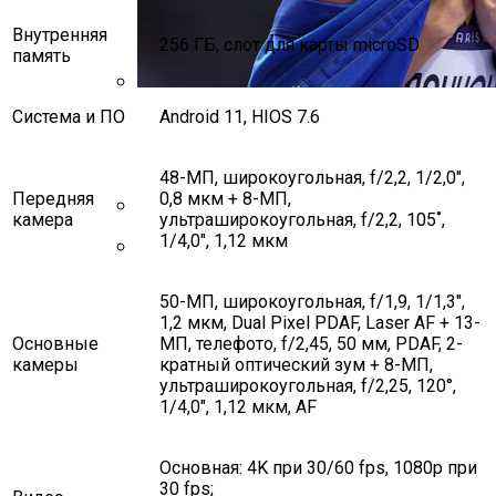
Внутренняя
256 ГБ, слот для карты microSD
память
Система и ПО
Android 11, HIOS 7.6
Ярослава Магучих Завоевала Бронзу
На Чемпионате Мира По Легкой
Атлетике
48-МП, широкоугольная, f/2,2, 1/2,0″,
Передняя
0,8 мкм + 8-МП,
Нолито Перейдет В Барсу
камера
ультраширокоугольная, f/2,2, 105˚,
1/4,0″, 1,12 мкм
Найджел Сирс Упал В Обморок Во
Время Матча Между Аной Иванович И
Мэдисон Кис
50-МП, широкоугольная, f/1,9, 1/1,3″,
1,2 мкм, Dual Pixel PDAF, Laser AF + 13-
Основные
МП, телефото, f/2,45, 50 мм, PDAF, 2-
камеры
кратный оптический зум + 8-МП,
ультраширокоугольная, f/2,25, 120°,
1/4,0″, 1,12 мкм, AF
Основная: 4K при 30/60 fps, 1080p при
30 fps;