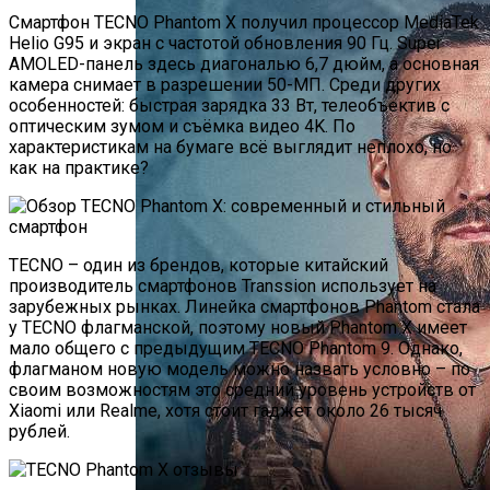
Смартфон TECNO Phantom X получил процессор MediaTek
Helio G95 и экран с частотой обновления 90 Гц. Super
AMOLED-панель здесь диагональю 6,7 дюйм, а основная
камера снимает в разрешении 50-МП. Среди других
особенностей: быстрая зарядка 33 Вт, телеобъектив с
оптическим зумом и съёмка видео 4K. По
характеристикам на бумаге всё выглядит неплохо, но
как на практике?
TECNO – один из брендов, которые китайский
производитель смартфонов Transsion использует на
зарубежных рынках. Линейка смартфонов Phantom стала
у TECNO флагманской, поэтому новый Phantom X имеет
мало общего с предыдущим TECNO Phantom 9. Однако,
флагманом новую модель можно назвать условно – по
своим возможностям это средний уровень устройств от
Xiaomi или Realme, хотя стоит гаджет около 26 тысяч
рублей.