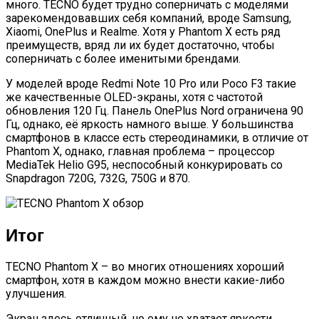
много. TECNO будет трудно соперничать с моделями
зарекомендовавших себя компаний, вроде Samsung,
Xiaomi, OnePlus и Realme. Хотя у Phantom X есть ряд
преимуществ, вряд ли их будет достаточно, чтобы
соперничать с более именитыми брендами.
У моделей вроде Redmi Note 10 Pro или Poco F3 такие
же качественные OLED-экраны, хотя с частотой
обновления 120 Гц. Панель OnePlus Nord ограничена 90
Гц, однако, её яркость намного выше. У большинства
смартфонов в классе есть стереодинамики, в отличие от
Phantom X, однако, главная проблема – процессор
MediaTek Helio G95, неспособный конкурировать со
Snapdragon 720G, 732G, 750G и 870.
Итог
TECNO Phantom X – во многих отношениях хороший
смартфон, хотя в каждом можно внести какие-либо
улучшения.
Экран здесь отличный, но ему не хватает яркости.