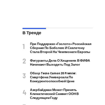
В Тренде
При Поддержке «Гослото» Российская
Сборная По Бобслею И Скелетону
Стала Второй На Чемпионате Европы
Фигуранты Дела О Хищениях В ФИФА
Начинают Выходить Под Залог
Обзор Tecno Camon 20 Premier:
Смартфона Универсала По
Конкурентоспособной Цене
Азербайджан Может Принять
Климатический Саммит ООН В
Следующем Году