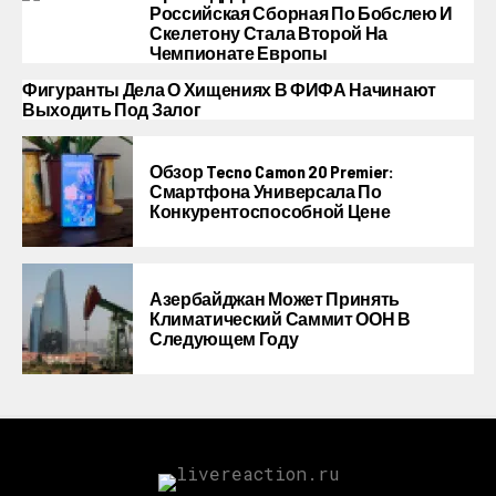
Российская Сборная По Бобслею И
Скелетону Стала Второй На
Чемпионате Европы
Фигуранты Дела О Хищениях В ФИФА Начинают
Выходить Под Залог
Обзор Tecno Camon 20 Premier:
Смартфона Универсала По
Конкурентоспособной Цене
Азербайджан Может Принять
Климатический Саммит ООН В
Следующем Году