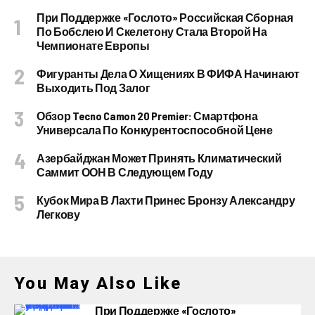
При Поддержке «Гослото» Российская Сборная
По Бобслею И Скелетону Стала Второй На
Чемпионате Европы
Фигуранты Дела О Хищениях В ФИФА Начинают
Выходить Под Залог
Обзор Tecno Camon 20 Premier: Смартфона
Универсала По Конкурентоспособной Цене
Азербайджан Может Принять Климатический
Саммит ООН В Следующем Году
Кубок Мира В Лахти Принес Бронзу Александру
Легкову
You May Also Like
При Поддержке «Гослото»