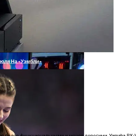
 Моноблок, Всё-В-Одном Для Профессионалов
Июля На «Уэмбли»
ительный Портал
Фото
я более функциональными и менее дорогими. Yamaha RX-V6