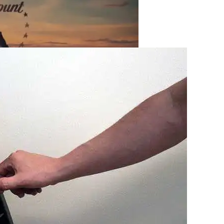
тап Строительства, Основные Этапы Возведения
ого И Ультраширокого Монитора
 UFC В США За $7,7 Млрд
стков