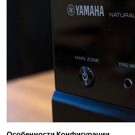
Роллетные Ворота
Барнхаусы: Строительство Под Ключ –
DAS WD My Book Duo: Обзор Стационарно
Особенности Конфигурации