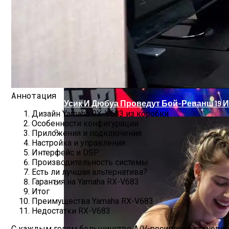
Обзор IMac Pro (2017) — Самый Мощный
Аннотация
Усик И Дюбуа Проведут Бой-Реванш 19 
Дизайн Yamaha RX-V683 из коробки
Особенности конфигурации
Приложения и подключения
Настройка и управления
Два Прораба — Информационный Стро
Интерфейс и DSP
Производительность системы
Есть ли лучшая альтернатива?
Гарантия на Yamaha RX-V683
Итог
Проект Дома С Верандой И Террасой + 
Преимущества Yamaha RX-V683
Недостатки RX-V683
С каждым годом большинство A/V-ресиверов становятс