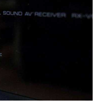
 Комфорт И Экологичность
го Мастера Резервных Копий