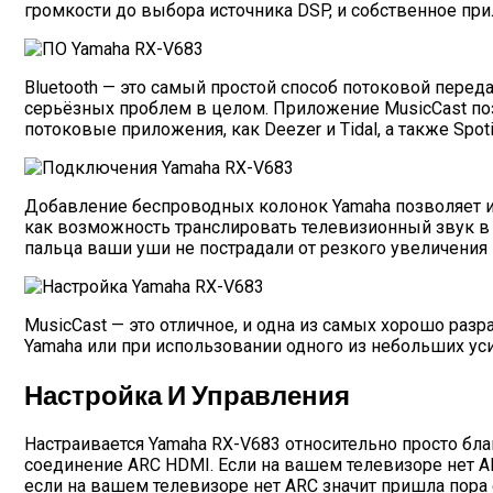
громкости до выбора источника DSP, и собственное при
Bluetooth — это самый простой способ потоковой переда
серьёзных проблем в целом. Приложение MusicCast позв
потоковые приложения, как Deezer и Tidal, а также Spoti
Добавление беспроводных колонок Yamaha позволяет и
как возможность транслировать телевизионный звук в 
пальца ваши уши не пострадали от резкого увеличения 
MusicCast — это отличное, и одна из самых хорошо раз
Yamaha или при использовании одного из небольших ус
Настройка И Управления
Настраивается Yamaha RX-V683 относительно просто бл
соединение ARC HDMI. Если на вашем телевизоре нет AR
если на вашем телевизоре нет ARC значит пришла пора 