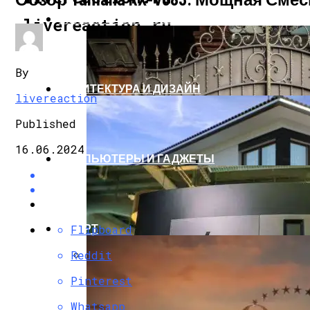
СТРОИТЕЛЬСТВО И РЕМОНТ
livereaction.ru
By
АРХИТЕКТУРА И ДИЗАЙН
livereaction
Published
16.06.2024
КОМПЬЮТЕРЫ И ГАДЖЕТЫ
СПОРТ
Flipboard
Reddit
Кованые Ворота
Pinterest
Whatsapp