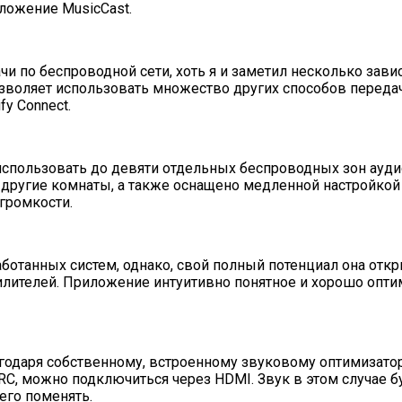
ложение MusicCast.
чи по беспроводной сети, хоть я и заметил несколько зави
оляет использовать множество других способов передачи п
fy Connect.
спользовать до девяти отдельных беспроводных зон аудио
другие комнаты, а также оснащено медленной настройкой
громкости.
работанных систем, однако, свой полный потенциал она о
илителей. Приложение интуитивно понятное и хорошо опти
агодаря собственному, встроенному звуковому оптимизато
C, можно подключиться через HDMI. Звук в этом случае бу
его поменять.