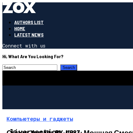
AUTHORS LIST
HOME
LATEST NEWS
Connect with us
Hi, What Are You Looking For?
Компьютеры и гаджеты
livereaction.ru
Обзор Yamaha RX-V683: Мощная Сме