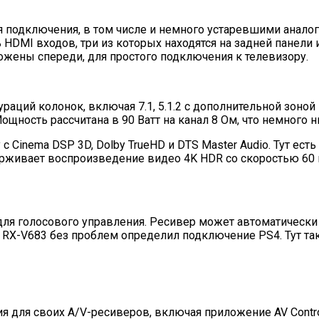
 подключения, в том числе и немного устаревшими анало
DMI входов, три из которых находятся на задней панели
ожены спереди, для простого подключения к телевизору.
раций колонок, включая 7.1, 5.1.2 с дополнительной зоно
ность рассчитана в 90 Ватт на канал 8 Ом, что немного н
 Cinema DSP 3D, Dolby TrueHD и DTS Master Audio. Тут ес
рживает воспроизведение видео 4K HDR со скоростью 60 ка
для голосового управления. Ресивер может автоматически
х RX-V683 без проблем определил подключение PS4. Тут т
 для своих A/V-ресиверов, включая приложение AV Control