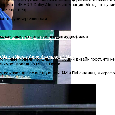
орматы 4K HDR, Dolby Atmos и интеграцию Alexa, этот ун
ний кинотеатр.
 8K, Когда 4K Уже Недостаточно
вер, как камень преткновения для аудиофилов
 Чемпионате Мира По Легкой Атлетике
 Матча Между Аной Иванович И Мэдисон Кис
налогичные модели прошлых лет. Общий дизайн прост, что н
анимает довольно много места.
, компакт-диск с инструкцией, AM и FM-антенны, микрофо
бочей Станции C Потрясающей Конструкции И Мощность