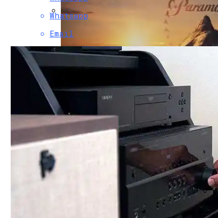
Whatsapp
Двухэтажный Дом: Подготовительный Э
Email
HP Z38c — Обзор 38-Дюймового Изогнут
Paramount Получит Права На Трансляцию
Гаражные Ворота Рольставни
Проекты Домов Для Узких Длинных Уча