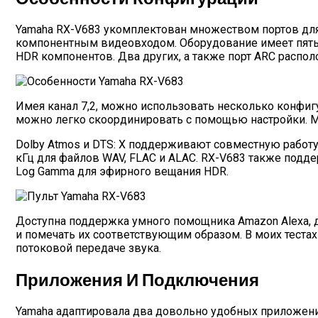
Yamaha RX-V683 укомплектован множеством портов для
компонентным видеовходом. Оборудование имеет пять H
HDR компонентов. Два других, а также порт ARC распол
Имея канал 7,2, можно использовать несколько конфигу
можно легко скоординировать с помощью настройки. Мощ
Dolby Atmos и DTS: X поддерживают совместную работу с
кГц для файлов WAV, FLAC и ALAC. RX-V683 также подде
Log Gamma для эфирного вещания HDR.
Доступна поддержка умного помощника Amazon Alexa, 
и помечать их соответствующим образом. В моих теста
потоковой передаче звука.
Приложения И Подключения
Yamaha адаптировала два довольно удобных приложения