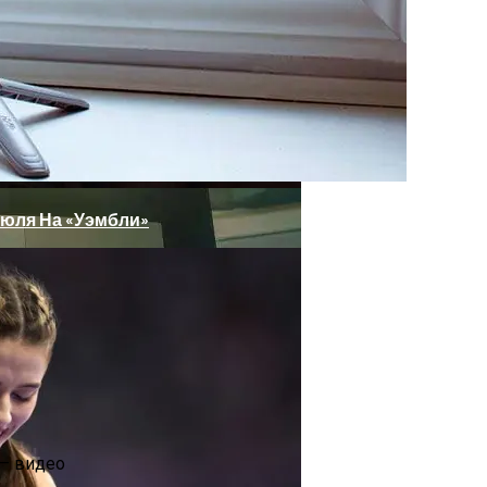
йства Для Мобильной Печати
Июля На «Уэмбли»
ительный Портал
Фото
 – видео