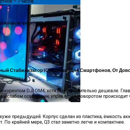
ртное – 7 часов
сложенном виде)
анный Стабилизатор (стедикам) Для Смартфонов, От Дов
 Комфорт И Экологичность
нкурентом DJI OM4, хотя стоит значительно дешевле. Гла
при слабом освещении, управление поворотом происходит 
 8K, Когда 4K Уже Недостаточно
хуже предыдущей. Корпус сделан из пластика, ёмкость акк
. По крайней мере, Q3 стал заметно легче и компактнее.