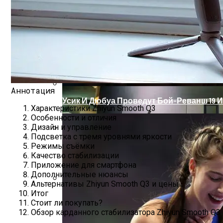
Фотопринтер HP Sprocket — Обзор Устро
Аннотация
Усик И Дюбуа Проведут Бой-Реванш 19 
Характеристики Zhiyun Smooth Q3
Особенности и отличия
Дизайн и управление
Подсветка с тремя уровнями яркости
Два Прораба — Информационный Стро
Режимы съёмки
Качество стабилизации
Приложение для смартфона
Дополнительные нюансы
Альтернативы Zhiyun Smooth Q3 и цены
Итог
Проект Дома С Верандой И Террасой + 
Стоит ли покупать?
Обзор карданного стабилизатора Zhiyun Smooth Q3