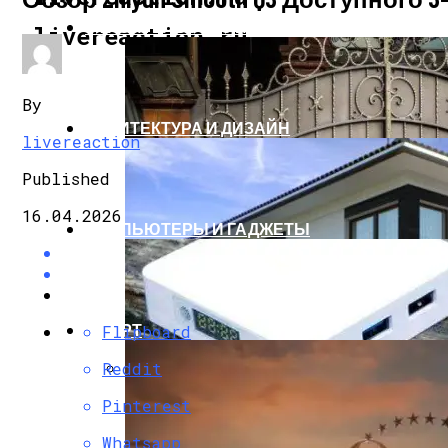
СТРОИТЕЛЬСТВО И РЕМОНТ
livereaction.ru
By
АРХИТЕКТУРА И ДИЗАЙН
livereaction
Published
16.04.2026
КОМПЬЮТЕРЫ И ГАДЖЕТЫ
СПОРТ
Flipboard
Reddit
Кованые Ворота
Pinterest
Whatsapp