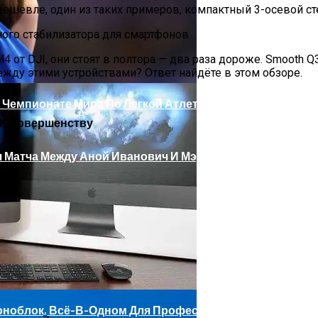
дешевле, один из таких примеров, компактный 3-осевой ст
ого И Ультраширокого Монитора
 от DJI, они стоят в полтора — два раза дороже. Smooth Q3 
ежду этими устройствами? Ответ найдёте в этом обзоре.
 Чемпионате Мира По Легкой Атлетике
е К Совершенству
 Матча Между Аной Иванович И Мэдисон Кис
 Моноблок, Всё-В-Одном Для Профессионалов