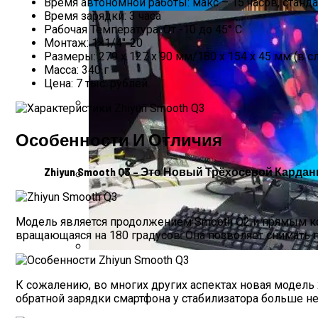
Время автономной работы: макс – 15 часов, станда
Время зарядки: 3 часа
Рабочая Температура: От -10 до 45° C
Монтаж: 1×1/4″-20
Размеры: 279 x 127 x 90 мм/180 x 154 x 45 мм (в 
Масса: 340 г
Цена: 7 тыс. рублей.
Роллетные Ворота
Особенности И Отличия
Zhiyun Smooth Q3 – Это Новый Трёхосевой Кард
Барнхаусы: Строительство Под Ключ –
Модель является продолжением Smooth Q2 и прямым ко
вращающаяся на 180 градусов. Она позволяет снимать 
Dell UltraSharp UP3218K — Обзор Монитора
К сожалению, во многих других аспектах новая модель 
обратной зарядки смартфона у стабилизатора больше нет