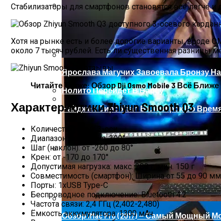
Стабилизаторы для смартфонов становятся всё легче и 
HP Z38c — Обзор 38-Дюймового Изогнут
Хотя на рынке есть и более дорогие варианты, вроде OM4
около 7 тысяч рублей. Есть ли существенная разницы м
Ярослава Магучих Завоевала Бронзу На
Читайте Также: Обзор Dji Osmo Mobile 3 Всё Ближ
Нолито Перейдет В Барсу
Характеристики Zhiyun Smooth Q3
Найджел Сирс Упал В Обморок Во Время
Откатные Ворота
Количество осей: 3-оси
Диапазон вращения: 300°
Шаг (наклон): от -260 до 80°
Крен: от -170 до 170°
План Участка 15 Соток + Фото
Допустимая нагрузка: макс. 280 г, мин. 150 г
Совместимость (смартфон): Ширина от 55 до 90 мм
Порты: 1хUSB Type-C
Беспроводное подключение: Bluetooth 4.2
Частота связи: 2,4 ГГц (2,402-2,480)
Ёмкость аккумулятора: 1300 мАч
Обзор IMac Pro (2017) — Самый Мощный