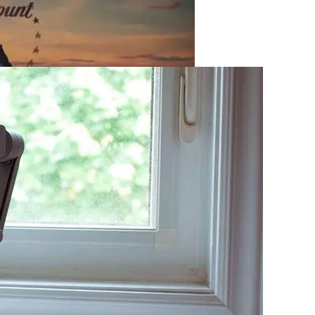
тап Строительства, Основные Этапы Возведения
риставка, Помещающаяся На Ладони
 UFC В США За $7,7 Млрд
стков