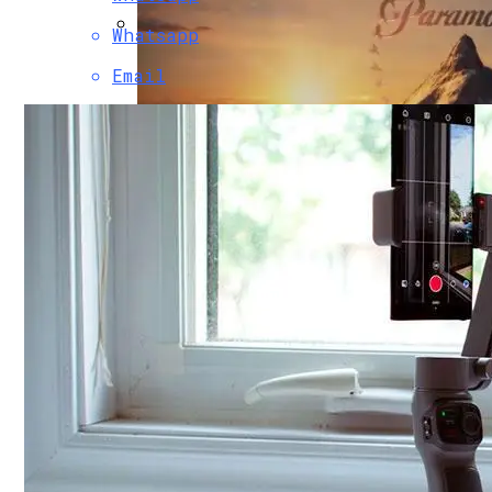
Whatsapp
Двухэтажный Дом: Подготовительный Э
Email
Обзор Beelink A1 TV Box — Мощная ТВ-П
Paramount Получит Права На Трансляцию
Гаражные Ворота Рольставни
Проекты Домов Для Узких Длинных Уча