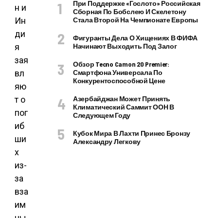
При Поддержке «Гослото» Российская
Сборная По Бобслею И Скелетону
Стала Второй На Чемпионате Европы
Фигуранты Дела О Хищениях В ФИФА
Начинают Выходить Под Залог
Обзор Tecno Camon 20 Premier:
Смартфона Универсала По
Конкурентоспособной Цене
Азербайджан Может Принять
Климатический Саммит ООН В
Следующем Году
Кубок Мира В Лахти Принес Бронзу
Александру Легкову