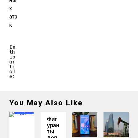
In
th
is
ar
ti
cl
e:
You May Also Like
Фиг
Уран
Ты
Дел