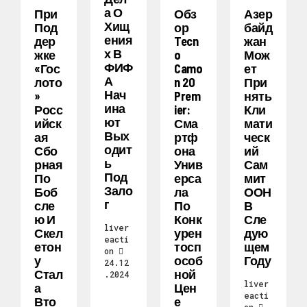
А О
При
Обз
Азер
Хищ
Под
Ор
Байд
Ения
Дер
Tecn
Жан
Х В
Жке
O
Мож
ФИФ
«Гос
Camo
Ет
А
Лото
N 20
При
Нач
»
Prem
Нять
Ина
Росс
Ier:
Кли
Ют
Ийск
Сма
Мати
Вых
Ая
Ртф
Ческ
Одит
Сбо
Она
Ий
Ь
Рная
Унив
Сам
Под
По
Ерса
Мит
Зало
Боб
Ла
ООН
Г
Сле
По
В
Ю И
Конк
Сле
liver
Скел
Урен
Дую
eacti
Етон
Тосп
Щем
on
У
Особ
Году
24.12
Стал
Ной
.2024
liver
А
Цен
eacti
Вто
Е