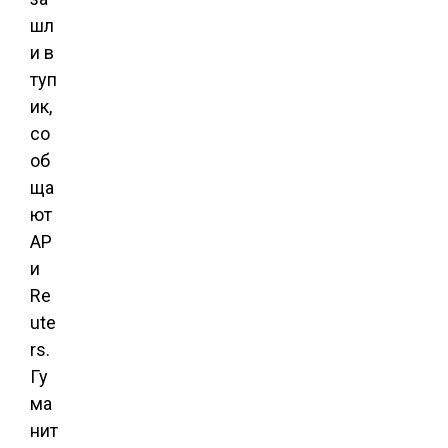
шл
и в
туп
ик,
со
об
ща
ют
АР
и
Re
ute
rs.
Гу
ма
нит