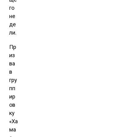
го
не
де
ли.
Пр
из
ва
в
гру
пп
ир
ов
ку
«Ха
ма