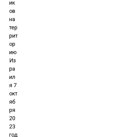
ик
ов
на
тер
рит
ор
ию
Из
ра
ил
я 7
окт
яб
ря
20
23
год