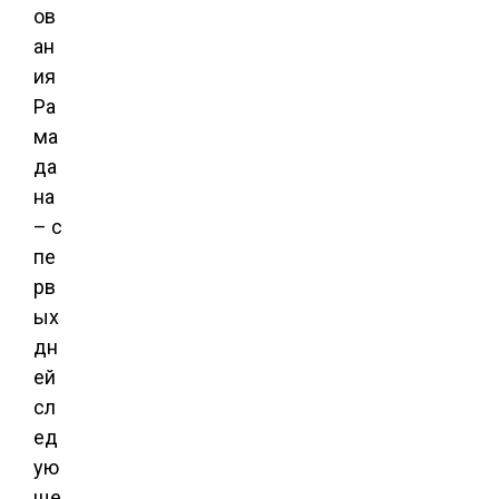
ов
ан
ия
Ра
ма
да
на
– с
пе
рв
ых
дн
ей
сл
ед
ую
ще