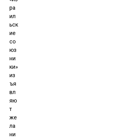
ра
ил
ьск
ие
со
юз
ни
ки»
из
ъя
вл
яю
т
же
ла
ни