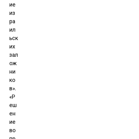
ие
из
ра
ил
ьск
их
зал
ож
ни
ко
в».
«Р
еш
ен
ие
во
пр