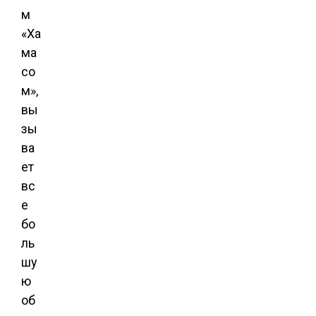
м
«Ха
ма
со
м»,
вы
зы
ва
ет
вс
е
бо
ль
шу
ю
об