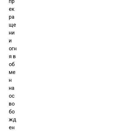
пр
ек
ра
ще
ни
и
огн
я в
об
ме
н
на
ос
во
бо
жд
ен