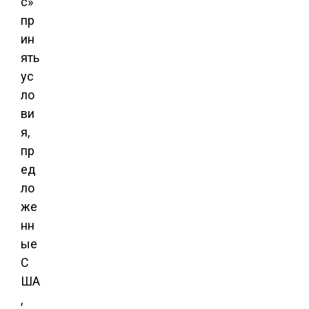
с»
пр
ин
ять
ус
ло
ви
я,
пр
ед
ло
же
нн
ые
С
ША
,