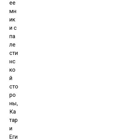
ее
мн
ик
и с
па
ле
сти
нс
ко
й
сто
ро
ны,
Ка
тар
и
Еги