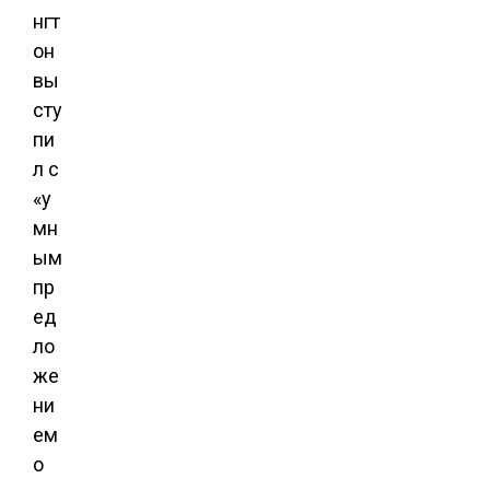
нгт
он
вы
сту
пи
л с
«у
мн
ым
пр
ед
ло
же
ни
ем
о