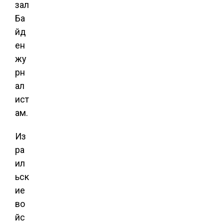
зал
Ба
йд
ен
жу
рн
ал
ист
ам.
Из
ра
ил
ьск
ие
во
йс