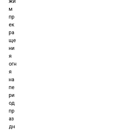
жи
м
пр
ек
ра
ще
ни
я
огн
я
на
пе
ри
од
пр
аз
дн