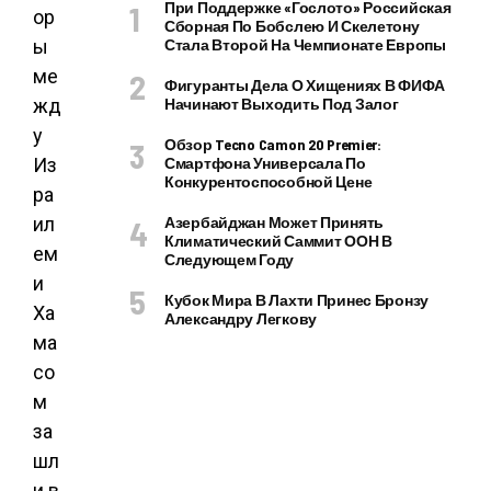
При Поддержке «Гослото» Российская
Сборная По Бобслею И Скелетону
Стала Второй На Чемпионате Европы
Фигуранты Дела О Хищениях В ФИФА
Начинают Выходить Под Залог
Обзор Tecno Camon 20 Premier:
Смартфона Универсала По
Конкурентоспособной Цене
Азербайджан Может Принять
Климатический Саммит ООН В
Следующем Году
Кубок Мира В Лахти Принес Бронзу
Александру Легкову