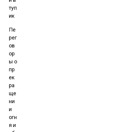
Пе
рег
ов
ор
ы о
пр
ек
ра
ще
ни
и
огн
я и