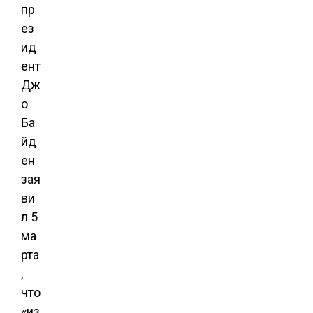
пр
ез
ид
ент
Дж
о
Ба
йд
ен
зая
ви
л 5
ма
рта
,
что
«из