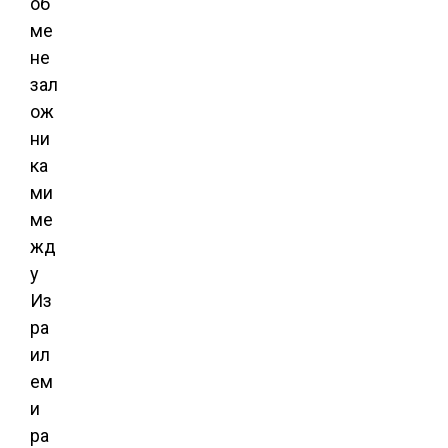
об
ме
не
зал
ож
ни
ка
ми
ме
жд
у
Из
ра
ил
ем
и
ра