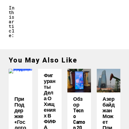
In
th
is
ar
ti
cl
e:
You May Also Like
Фиг
Уран
Ты
Дел
А О
При
Обз
Азер
Хищ
Под
Ор
Байд
Ения
Дер
Tecn
Жан
Х В
Жке
O
Мож
ФИФ
«Гос
Camo
Ет
А
Лото
N 20
При