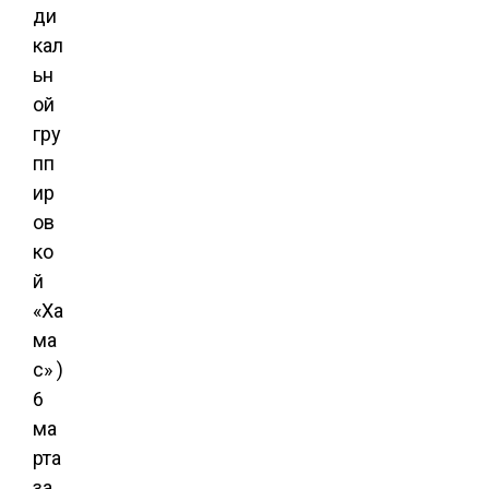
ди
кал
ьн
ой
гру
пп
ир
ов
ко
й
«Ха
ма
с» )
6
ма
рта
за