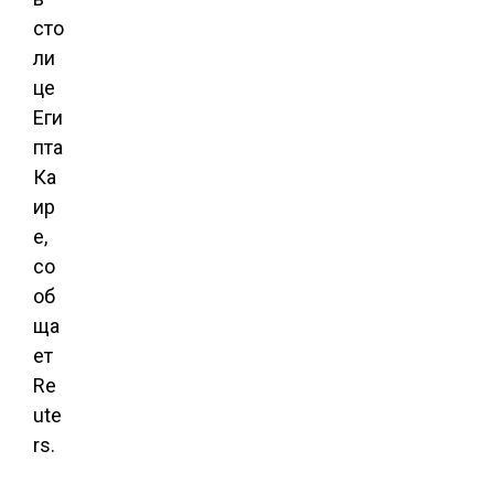
сто
ли
це
Еги
пта
Ка
ир
е,
со
об
ща
ет
Re
ute
rs.