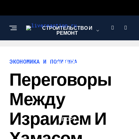
СТРОИТЕЛЬСТВО И
РЕМОНТ
АРХИТЕКТУРА И
ЭКОНОМИКА И ПОЛИТИКА
ДИЗАЙН
Переговоры
КОМПЬЮТЕРЫ И
Между
ГАДЖЕТЫ
Израилем И
СПОРТ
Хамасом