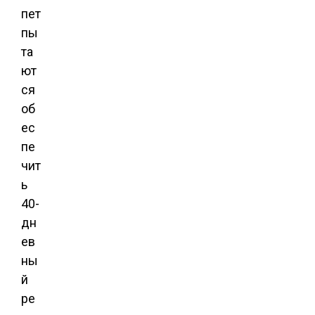
пет
пы
та
ют
ся
об
ес
пе
чит
ь
40-
дн
ев
ны
й
ре