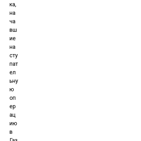
ка,
на
ча
вш
ие
на
сту
пат
ел
ьну
ю
оп
ер
ац
ию
в
Газ