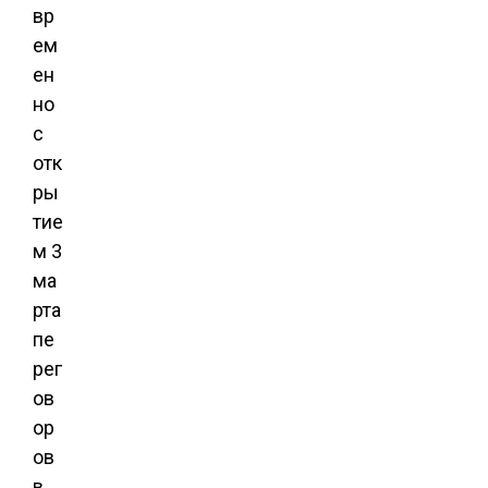
вр
ем
ен
но
с
отк
ры
тие
м 3
ма
рта
пе
рег
ов
ор
ов
в