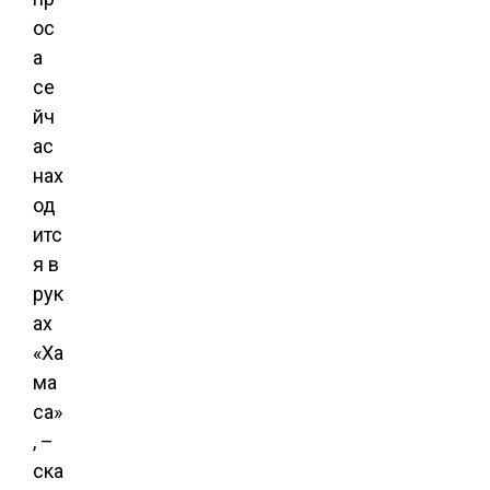
ос
а
се
йч
ас
нах
од
итс
я в
рук
ах
«Ха
ма
са»
, –
ска