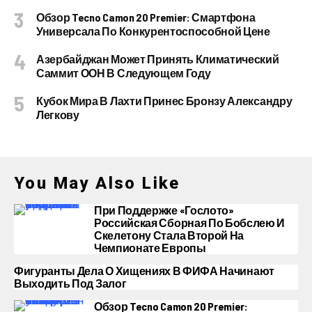
Обзор Tecno Camon 20 Premier: Смартфона
Универсала По Конкурентоспособной Цене
Азербайджан Может Принять Климатический
Саммит ООН В Следующем Году
Кубок Мира В Лахти Принес Бронзу Александру
Легкову
You May Also Like
При Поддержке «Гослото»
Российская Сборная По Бобслею И
Скелетону Стала Второй На
Чемпионате Европы
Фигуранты Дела О Хищениях В ФИФА Начинают
Выходить Под Залог
Обзор Tecno Camon 20 Premier: