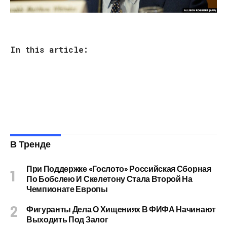
In this article:
В Тренде
При Поддержке «Гослото» Российская Сборная
По Бобслею И Скелетону Стала Второй На
Чемпионате Европы
Фигуранты Дела О Хищениях В ФИФА Начинают
Выходить Под Залог