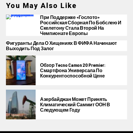
You May Also Like
При Поддержке «Гослото»
Российская Сборная По Бобслею И
Скелетону Стала Второй На
Чемпионате Европы
Фигуранты Дела О Хищениях В ФИФА Начинают
Выходить Под Залог
Обзор Tecno Camon 20 Premier:
Смартфона Универсала По
Конкурентоспособной Цене
Азербайджан Может Принять
Климатический Саммит ООН В
Следующем Году