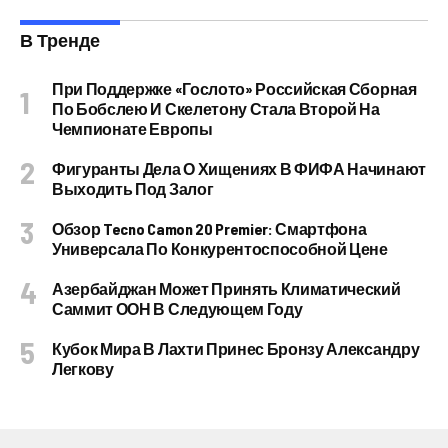
В Тренде
При Поддержке «Гослото» Российская Сборная
По Бобслею И Скелетону Стала Второй На
Чемпионате Европы
Фигуранты Дела О Хищениях В ФИФА Начинают
Выходить Под Залог
Обзор Tecno Camon 20 Premier: Смартфона
Универсала По Конкурентоспособной Цене
Азербайджан Может Принять Климатический
Саммит ООН В Следующем Году
Кубок Мира В Лахти Принес Бронзу Александру
Легкову