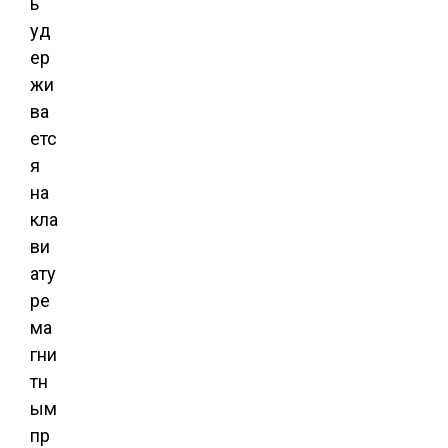
ь
уд
ер
жи
ва
етс
я
на
кла
ви
ату
ре
ма
гни
тн
ым
пр