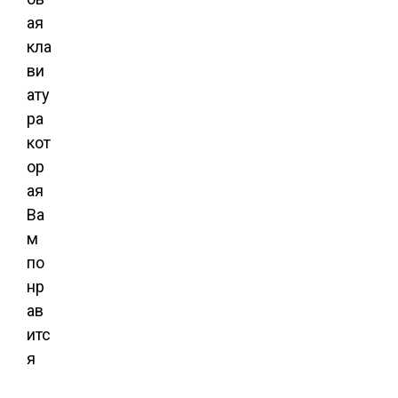
ая
кла
ви
ату
ра
кот
ор
ая
Ва
м
по
нр
ав
итс
я