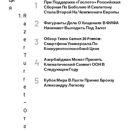
При Поддержке «Гослото» Российская
я
Сборная По Бобслею И Скелетону
Стала Второй На Чемпионате Европы
R
Фигуранты Дела О Хищениях В ФИФА
a
Начинают Выходить Под Залог
z
Обзор Tecno Camon 20 Premier:
e
Смартфона Универсала По
r
Конкурентоспособной Цене
T
Азербайджан Может Принять
u
Климатический Саммит ООН В
Следующем Году
r
r
Кубок Мира В Лахти Принес Бронзу
Александру Легкову
e
t
–
О
т
з