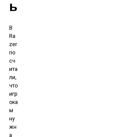
ы
В
Ra
zer
по
сч
ита
ли,
что
игр
ока
м
ну
жн
а