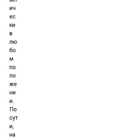
ич
ес
ки
в
лю
бо
м
по
ло
же
ни
и.
По
сут
и,
на