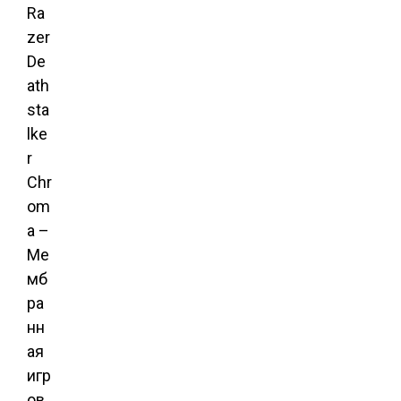
Ra
zer
De
ath
sta
lke
r
Chr
om
a –
Ме
мб
ра
нн
ая
игр
ов