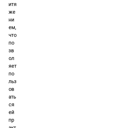
итя
же
ни
ем,
что
по
зв
ол
яет
по
льз
ов
ать
ся
ей
пр
акт