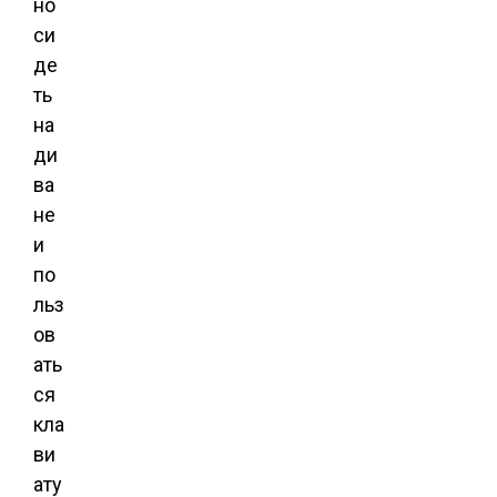
но
си
де
ть
на
ди
ва
не
и
по
льз
ов
ать
ся
кла
ви
ату