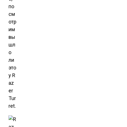
по
см
отр
им
вы
шл
о
ли
это
у R
az
er
Tur
ret.