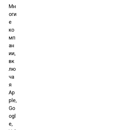
Мн
оги
е
ко
мп
ан
ии,
вк
лю
ча
я
Ap
ple,
Go
ogl
e,