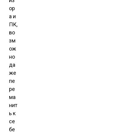
из
ор
а и
ПК,
во
зм
ож
но
да
же
пе
ре
ма
нит
ь к
се
бе