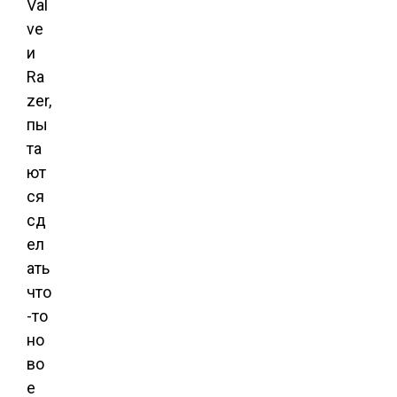
Val
ve
и
Ra
zer,
пы
та
ют
ся
сд
ел
ать
что
-то
но
во
е