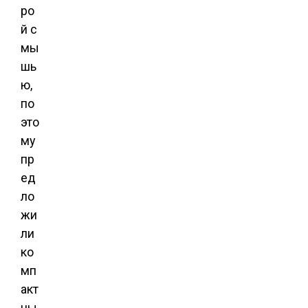
ро
й с
мы
шь
ю,
по
это
му
пр
ед
ло
жи
ли
ко
мп
акт
ны