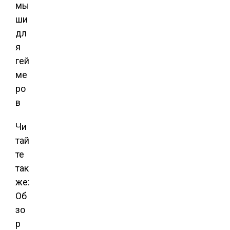
Чи
тай
те
так
же:
Об
зо
р