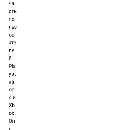
ча
сть
по
льз
ов
ате
ле
й
Pla
yst
ati
on
4 и
Xb
ox
On
e,