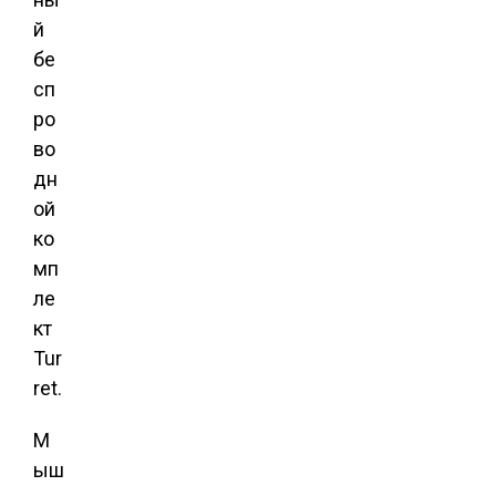
й
бе
сп
ро
во
дн
ой
ко
мп
ле
кт
Tur
ret.
М
ыш