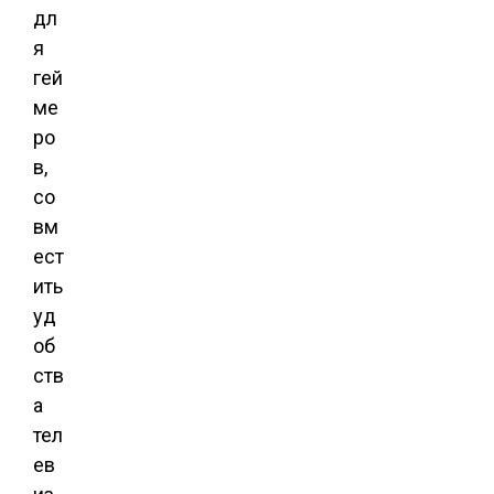
дл
я
гей
ме
ро
в,
со
вм
ест
ить
уд
об
ств
а
тел
ев