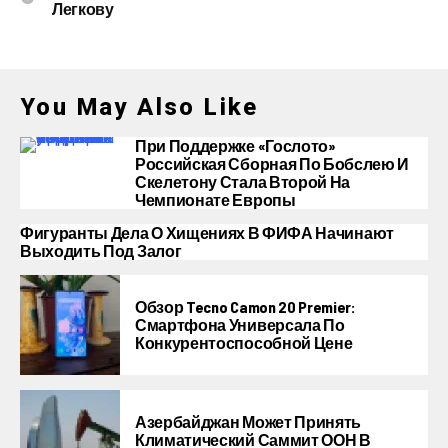
Легкову
You May Also Like
При Поддержке «Гослото»
Российская Сборная По Бобслею И
Скелетону Стала Второй На
Чемпионате Европы
Фигуранты Дела О Хищениях В ФИФА Начинают
Выходить Под Залог
Обзор Tecno Camon 20 Premier:
Смартфона Универсала По
Конкурентоспособной Цене
Азербайджан Может Принять
Климатический Саммит ООН В