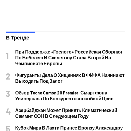
В Тренде
При Поддержке «Гослото» Российская Сборная
По Бобслею И Скелетону Стала Второй На
Чемпионате Европы
Фигуранты Дела О Хищениях В ФИФА Начинают
Выходить Под Залог
Обзор Tecno Camon 20 Premier: Смартфона
Универсала По Конкурентоспособной Цене
Азербайджан Может Принять Климатический
Саммит ООН В Следующем Году
Кубок Мира В Лахти Принес Бронзу Александру