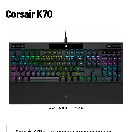
Corsair K70
Corsair K70
Corsair K70 – это превосходная новая