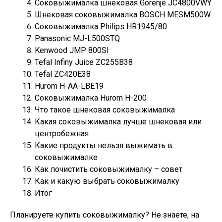
Соковыжималка шнековая Gorenje JC4800VWY
Шнековая соковыжималка BOSCH MESM500W
Соковыжималка Philips HR1945/80
Panasonic MJ-L500STQ
Kenwood JMP 800SI
Tefal Infiny Juice ZC255B38
Tefal ZC420E38
Hurom H-AA-LBE19
Соковыжималка Hurom H-200
Что такое шнековая соковыжималка
Какая соковыжималка лучше шнековая или
центробежная
Какие продукты нельзя выжимать в
соковыжималке
Как почистить соковыжималку – совет
Как и какую выбрать соковыжималку
Итог
Планируете купить соковыжималку? Не знаете, на