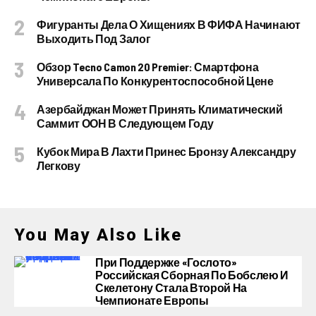
Фигуранты Дела О Хищениях В ФИФА Начинают
Выходить Под Залог
Обзор Tecno Camon 20 Premier: Смартфона
Универсала По Конкурентоспособной Цене
Азербайджан Может Принять Климатический
Саммит ООН В Следующем Году
Кубок Мира В Лахти Принес Бронзу Александру
Легкову
You May Also Like
При Поддержке «Гослото»
Российская Сборная По Бобслею И
Скелетону Стала Второй На
Чемпионате Европы