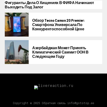
Фигуранты Дела О Хищениях В ФИФА Начинают
Выходить Под Залог
Обзор Tecno Camon 20 Premier:
Смартфона Универсала По
Конкурентоспособной Цене
Азербайджан Может Принять
Климатический Саммит ООН В
Следующем Году
Copyright © 2025 Обратная связь info@gototop.ee