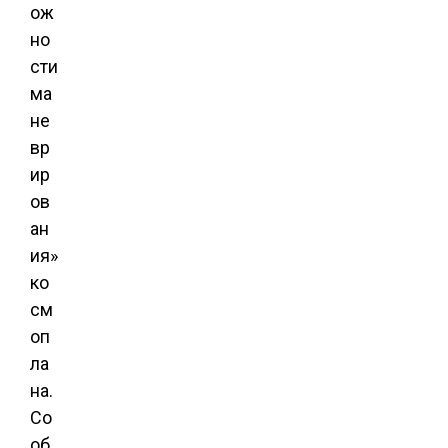
ож
но
сти
ма
не
вр
ир
ов
ан
ия»
ко
см
оп
ла
на.
Со
об