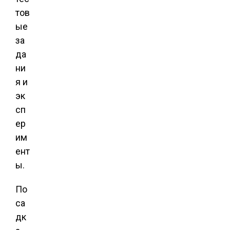
тов
ые
за
да
ни
я и
эк
сп
ер
им
ент
ы.
По
са
дк