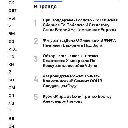
В Тренде
При Поддержке «Гослото» Российская
Сборная По Бобслею И Скелетону
Стала Второй На Чемпионате Европы
Фигуранты Дела О Хищениях В ФИФА
Начинают Выходить Под Залог
Обзор Tecno Camon 20 Premier:
Смартфона Универсала По
Конкурентоспособной Цене
Азербайджан Может Принять
Климатический Саммит ООН В
Следующем Году
Кубок Мира В Лахти Принес Бронзу
Александру Легкову