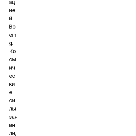
ац
ие
й
Bo
ein
g.
Ко
см
ич
ес
ки
е
си
лы
зая
ви
ли,