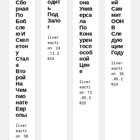
Одит
Сбо
Она
Ий
Ь
Рная
Унив
Сам
Под
По
Ерса
Мит
Зало
Боб
Ла
ООН
Г
Сле
По
В
Ю И
Конк
Сле
liver
Скел
Урен
Дую
eacti
Етон
Тосп
Щем
on
24
У
Особ
Году
.12.2
Стал
Ной
024
liver
А
Цен
eacti
Вто
Е
on
26
Рой
.08.2
liver
На
024
eacti
Чем
on
12
Пио
.05.2
Нате
025
Евр
Опы
liver
eacti
on
30