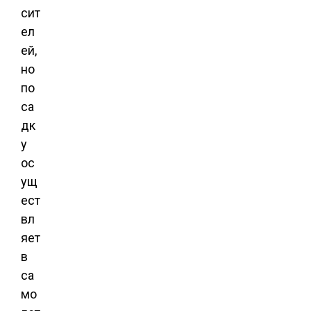
сит
ел
ей,
но
по
са
дк
у
ос
ущ
ест
вл
яет
в
са
мо