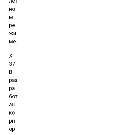
лет
но
м
ре
жи
ме.
X-
37
B
раз
ра
бот
ан
ко
рп
ор