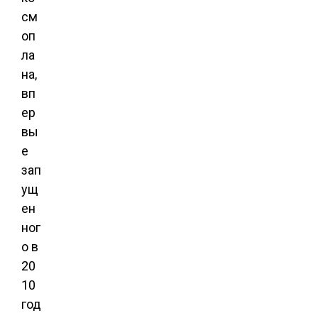
см
оп
ла
на,
вп
ер
вы
е
зап
ущ
ен
ног
о в
20
10
год