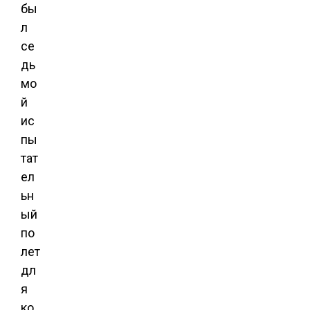
бы
л
се
дь
мо
й
ис
пы
тат
ел
ьн
ый
по
лет
дл
я
ко