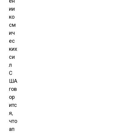
ен
ии
ко
см
ич
ес
ких
си
л
С
ША
гов
ор
итс
я,
что
ап