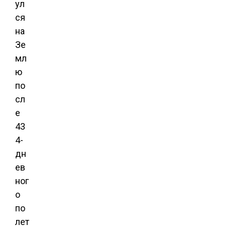
ул
ся
на
Зе
мл
ю
по
сл
е
43
4-
дн
ев
ног
о
по
лет