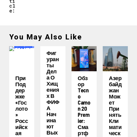
ti
cl
e:
You May Also Like
Фиг
Уран
Ты
Дел
А О
При
Обз
Азер
Хищ
Под
Ор
Байд
Ения
Дер
Tecn
Жан
Х В
Жке
O
Мож
ФИФ
«Гос
Camo
Ет
А
Лото
N 20
При
Нач
»
Prem
Нять
Ина
Росс
Ier:
Кли
Ют
Ийск
Сма
Мати
Вых
Ая
Ртф
Ческ