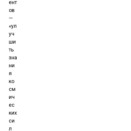
ент
ов
—
«ул
уч
ши
ть
зна
ни
я
ко
см
ич
ес
ких
си
л