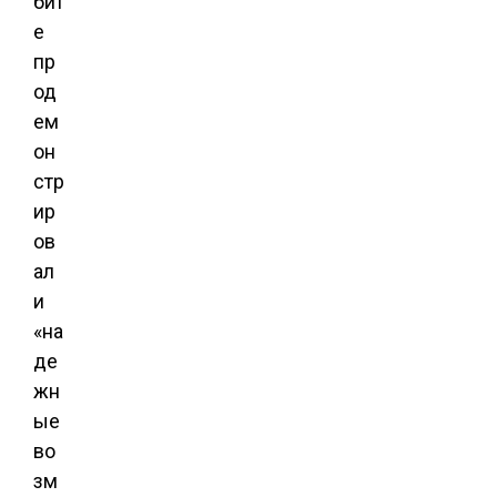
бит
е
пр
од
ем
он
стр
ир
ов
ал
и
«на
де
жн
ые
во
зм