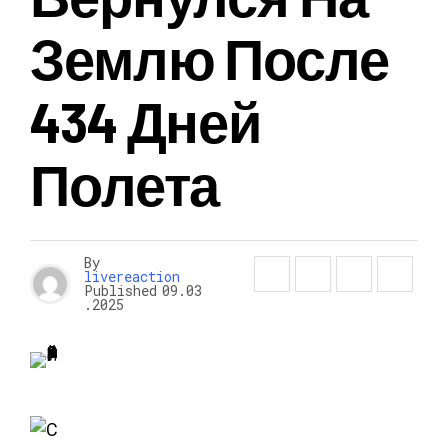
Землю После
434 Дней
Полета
By
livereaction
Published
09.03
.2025