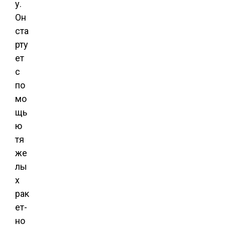
у.
Он
ста
рту
ет
с
по
мо
щь
ю
тя
же
лы
х
рак
ет-
но