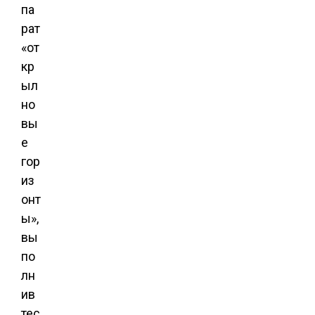
па
рат
«от
кр
ыл
но
вы
е
гор
из
онт
ы»,
вы
по
лн
ив
тес