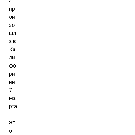
а
пр
ои
зо
шл
а в
Ка
ли
фо
рн
ии
7
ма
рта
.
Эт
о