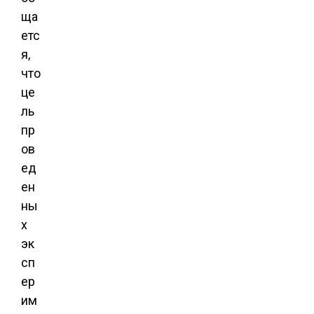
ща
етс
я,
что
це
ль
пр
ов
ед
ен
ны
х
эк
сп
ер
им