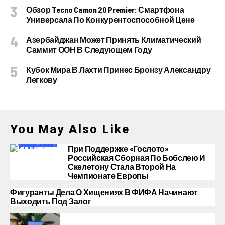
Обзор Tecno Camon 20 Premier: Смартфона
Универсала По Конкурентоспособной Цене
Азербайджан Может Принять Климатический
Саммит ООН В Следующем Году
Кубок Мира В Лахти Принес Бронзу Александру
Легкову
You May Also Like
При Поддержке «Гослото»
Российская Сборная По Бобслею И
Скелетону Стала Второй На
Чемпионате Европы
Фигуранты Дела О Хищениях В ФИФА Начинают
Выходить Под Залог