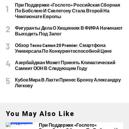
При Поддержке «Гослото» Российская Сборная
По Бобслею И Скелетону Стала Второй На
Чемпионате Европы
Фигуранты Дела О Хищениях В ФИФА Начинают
Выходить Под Залог
Обзор Tecno Camon 20 Premier: Смартфона
Универсала По Конкурентоспособной Цене
Азербайджан Может Принять Климатический
Саммит ООН В Следующем Году
Кубок Мира В Лахти Принес Бронзу Александру
Легкову
You May Also Like
При Поддержке «Гослото»