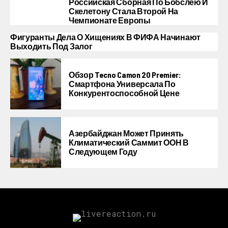
Российская Сборная По Бобслею И
Скелетону Стала Второй На
Чемпионате Европы
Фигуранты Дела О Хищениях В ФИФА Начинают
Выходить Под Залог
Обзор Tecno Camon 20 Premier:
Смартфона Универсала По
Конкурентоспособной Цене
Азербайджан Может Принять
Климатический Саммит ООН В
Следующем Году