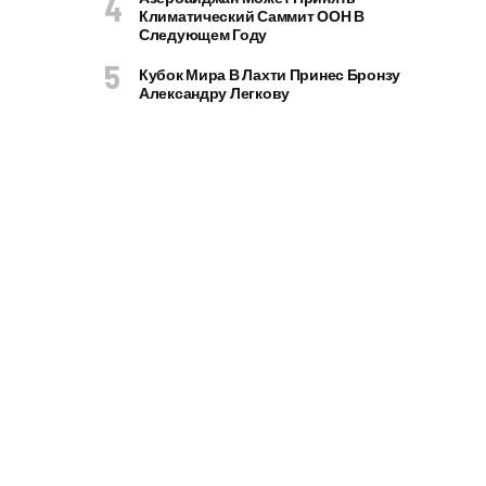
Климатический Саммит ООН В
Следующем Году
Кубок Мира В Лахти Принес Бронзу
Александру Легкову