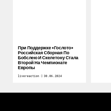
При Поддержке «Гослото»
Российская Сборная По
Бобслею И Скелетону Стала
Второй На Чемпионате
Европы
livereaction
30.06.2024