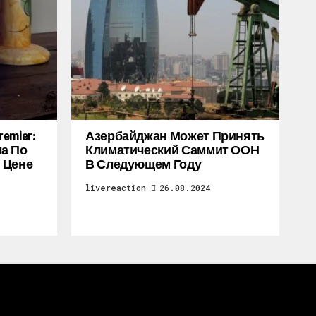
emier:
Азербайджан Может Принять
а По
Климатический Саммит ООН
 Цене
В Следующем Году
livereaction
26.08.2024