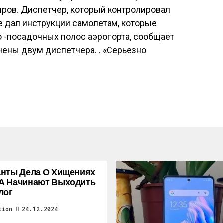
иров. Диспетчер, который контролировал
е дал инструкции самолетам, которые
о -посадочных полос аэропорта, сообщает
чены двум диспетчера. . «Серьезно
нты Дела О Хищениях
А Начинают Выходить
лог
tion
24.12.2024