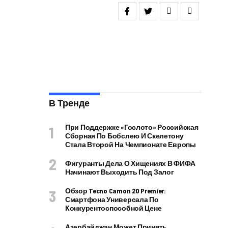
В Тренде
При Поддержке «Гослото» Российская
Сборная По Бобслею И Скелетону
Стала Второй На Чемпионате Европы
Фигуранты Дела О Хищениях В ФИФА
Начинают Выходить Под Залог
Обзор Tecno Camon 20 Premier:
Смартфона Универсала По
Конкурентоспособной Цене
Азербайджан Может Принять