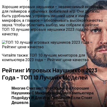
Хорошие игровые наушники – незаменимый аксессуар
для геймеров и обычных любителей игр. Они должны
быть удобными, устранять лишний шум и иметь
микрофон, а главное – обеспечивать высокое качество
звука. Чтобы облегчить выбор, мы собрали в рейтинг
ТОП 10 лучшие игровые наушники 2023 года по цене и
качеству.
Читайте также: ТОП 10 лучших мониторов для
компьютера 2023 года – Рейтинг цена-качество
Рейтинг Игровых Наушников 2023
Года – ТОП 10 Лучших Моделей
Многие Считают, Что Обычные Хорошие
Наушники С Микрофоном Для Компьютера
Подойдут И Для Игр, Особенно Если Стоят
Дешевле.