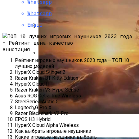
Whatsapp
Кинотеатр Дома
Проект Дома С Верандой И Террасой +
Фото
Whatsapp
Email
План Участка 15 Соток + Фото
Телевизор Картина Samsung The Frame —
Обзор Необычного Телевизора Для
Аннотация
Дома И Студии
Рейтинг игровых наушников 2023 года – ТОП 10
Барнхаусы: Строительство Под Ключ –
лучших моделей
Комфорт И Экологичность
HyperX Cloud Stinger 2
Razer Kraken BT Kitty Edition
LG 32UD99-W — Обзор Самого Эпического
HyperX Cloud II
Монитора С UltraHD 4K HDR
Razer Kraken V3 HyperSense
Asus ROG Cetra True Wireless
SteelSeries Arctis 5
Logitech G Pro X
Razer Blackshark V2 Pro
EPOS H3 Hybrid
Обзор Amazon Fire TV — Если Alexa
Paramount Получит Права На
HyperX Cloud Alpha Wireless
Управляет Домом, То Fire TV Будет
Трансляцию UFC В США За $7,7 Млрд
Как выбрать игровые наушники
Управлять ТВ
Какие игровые наушники выбрать