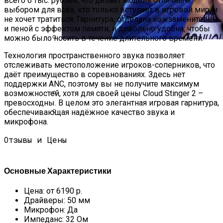
всего 6 тыс. рублей, что делает модель отличным
выбором для всех, кто только вступает в игровой мир, и
не хочет тратиться. Гарнитура, отделана кожзаменителем
и пеной с эффектом памяти, и довольно удобна, чтобы
можно было носить в течение длительного времени.
Ярослава Магучих Завоевала Бронзу
Технология пространственного звука позволяет
На Чемпионате Мира По Легкой
отслеживать местоположение игроков-соперников, что
Атлетике
даёт преимущество в соревнованиях. Здесь нет
поддержки ANC, поэтому вы не получите максимум
Нолито Перейдет В Барсу
возможностей, хотя для своей цены Cloud Stinger 2 –
превосходны. В целом это элегантная игровая гарнитура,
Найджел Сирс Упал В Обморок Во
обеспечивающая надёжное качество звука и
Время Матча Между Аной Иванович И
микрофона.
Мэдисон Кис
Отзывы и Цены
Основные Характеристики
Цена: от 6190 р.
Драйверы: 50 мм
Микрофон: Да
Импеданс: 32 Ом