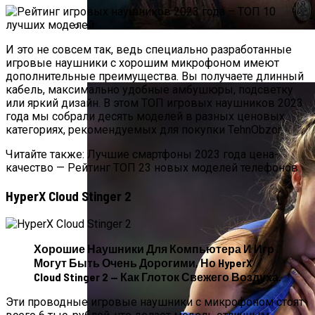
Усик И Дюбуа Проведут Бой-Реванш 19
И это не совсем так, ведь специально разработанные
игровые наушники с хорошим микрофоном имеют
Июля На «Уэмбли»
дополнительные преимущества. Вы получаете длинный
кабель, максимально удобные амбушюры, подсветку
или яркий дизайн. В этом ТОП игровых наушников 2023
года мы собрали десять моделей в разных ценовых
категориях, рекомендуемых для покупки TehnObzor.
Читайте также: Лучшие смартфоны 2023 года цена-
качество — Рейтинг ТОП 23 новых моделей телефонов
HyperX Cloud Stinger 2
Хорошие Наушники Для Компьютера И Игр
Могут Быть Очень Дорогими, Но HyperX
Cloud Stinger 2 — Как Глоток Свежего Воздуха.
Эти проводные игровые наушники с микрофоном стоят