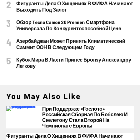
Фигуранты Дела О Хищениях В ФИФА Начинают
Выходить Под Залог
Обзор Tecno Camon 20 Premier: Смартфона
Универсала По Конкурентоспособной Цене
Азербайджан Может Принять Климатический
Саммит ООН В Следующем Году
Кубок Мира В Лахти Принес Бронзу Александру
Легкову
You May Also Like
При Поддержке «Гослото»
Российская Сборная По Бобслею И
Скелетону Стала Второй На
Чемпионате Европы
Фигуранты Дела О Хищениях В ФИФА Начинают