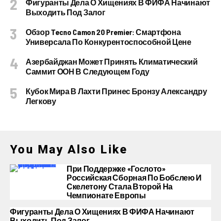
Фигуранты Дела О Хищениях В ФИФА Начинают
Выходить Под Залог
Обзор Tecno Camon 20 Premier: Смартфона
Универсала По Конкурентоспособной Цене
Азербайджан Может Принять Климатический
Саммит ООН В Следующем Году
Кубок Мира В Лахти Принес Бронзу Александру
Легкову
You May Also Like
При Поддержке «Гослото»
Российская Сборная По Бобслею И
Скелетону Стала Второй На
Чемпионате Европы
Фигуранты Дела О Хищениях В ФИФА Начинают
Выходить Под Залог